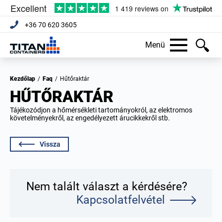
+36 70 620 3605
Menü
Kezdőlap
/
Faq
/
Hűtőraktár
HŰTŐRAKTÁR
Tájékozódjon a hőmérsékleti tartományokról, az elektromos
követelményekről, az engedélyezett árucikkekről stb.
Vissza
Nem talált választ a kérdésére?
Kapcsolatfelvétel