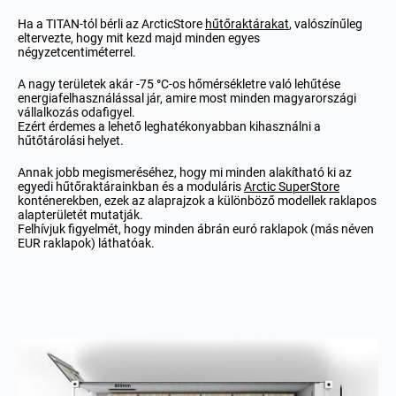
Ha a TITAN-tól bérli az ArcticStore
hűtőraktárakat
, valószínűleg
eltervezte, hogy mit kezd majd minden egyes
négyzetcentiméterrel.
A nagy területek akár -75
°
C-os hőmérsékletre való lehűtése
energiafelhasználással jár, amire most minden magyarországi
vállalkozás odafigyel.
Ezért érdemes a lehető leghatékonyabban kihasználni a
hűtőtárolási helyet.
Annak jobb megismeréséhez, hogy mi minden alakítható ki az
egyedi hűtőraktárainkban és a moduláris
Arctic SuperStore
konténerekben, ezek az alaprajzok a különböző modellek raklapos
alapterületét mutatják.
Felhívjuk figyelmét, hogy minden ábrán euró raklapok (más néven
EUR raklapok) láthatóak.