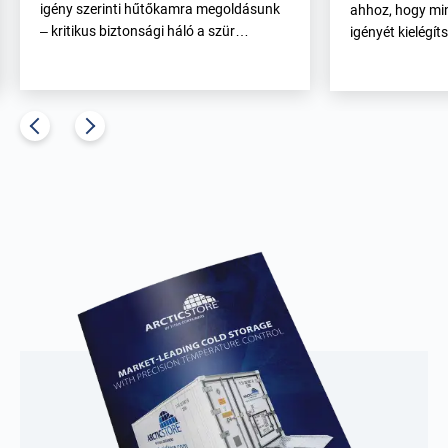
igény szerinti hűtőkamra megoldásunk
ahhoz, hogy mi
– kritikus biztonsági háló a szür…
igényét kielégít