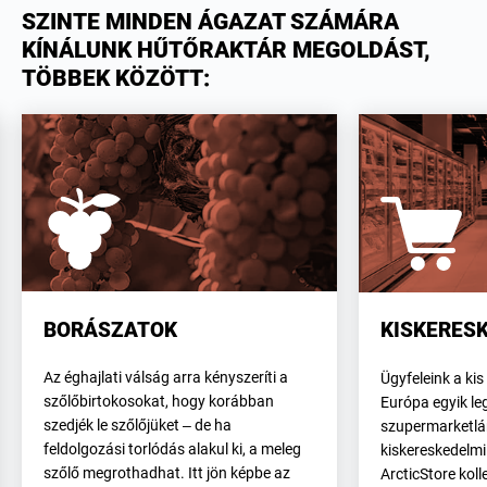
SZINTE MINDEN ÁGAZAT SZÁMÁRA
KÍNÁLUNK HŰTŐRAKTÁR MEGOLDÁST,
TÖBBEK KÖZÖTT:
BORÁSZATOK
KISKERES
Az éghajlati válság arra kényszeríti a
Ügyfeleink a kis
szőlőbirtokosokat, hogy korábban
Európa egyik l
szedjék le szőlőjüket – de ha
szupermarketlán
feldolgozási torlódás alakul ki, a meleg
kiskereskedelmi
szőlő megrothadhat. Itt jön képbe az
ArcticStore koll