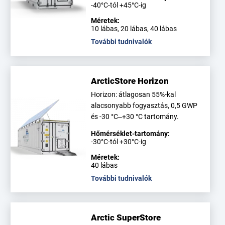
-40°C-tól +45°C-ig
Méretek:
10 lábas, 20 lábas, 40 lábas
További tudnivalók
ArcticStore Horizon
Horizon: átlagosan 55%-kal
alacsonyabb fogyasztás, 0,5 GWP
és -30 °C–+30 °C tartomány.
Hőmérséklet-tartomány:
-30°C-tól +30°C-ig
Méretek:
40 lábas
További tudnivalók
Arctic SuperStore