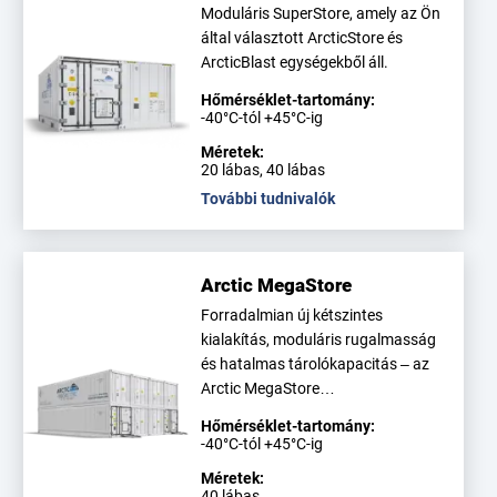
Moduláris SuperStore, amely az Ön
által választott ArcticStore és
ArcticBlast egységekből áll.
Hőmérséklet-tartomány:
-40°C-tól +45°C-ig
Méretek:
20 lábas, 40 lábas
További tudnivalók
Arctic MegaStore
Forradalmian új kétszintes
kialakítás, moduláris rugalmasság
és hatalmas tárolókapacitás – az
Arctic MegaStore…
Hőmérséklet-tartomány:
-40°C-tól +45°C-ig
Méretek:
40 lábas