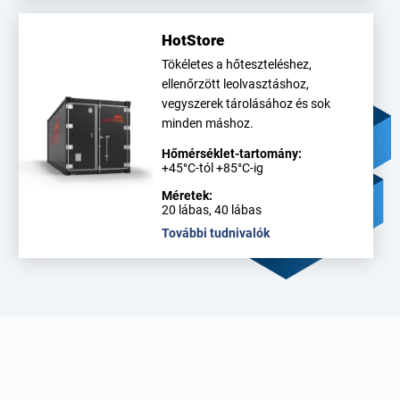
HotStore
Tökéletes a hőteszteléshez,
ellenőrzött leolvasztáshoz,
vegyszerek tárolásához és sok
minden máshoz.
Hőmérséklet-tartomány:
+45°C-tól +85°C-ig
Méretek:
20 lábas, 40 lábas
További tudnivalók