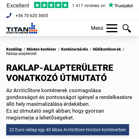
+36 70 620 3605
Menü
Kezdőlap
/
Minden konténer
/
Konténerbérlés
/
Hűtőkonténerek
/
Raklap-alapterület
RAKLAP-ALAPTERÜLETRE
VONATKOZÓ ÚTMUTATÓ
Az ArcticStore konténerek csomagolása
gondosságot és pontosságot igényel a rendelkezésre
álló hely maximalizálása érdekében.
Ez az útmutató segít abban, hogy gyorsan
megismerje a lehetőségeket.
22 Euro raklap egy 40 lábas ArcticStore Horizon konténerben