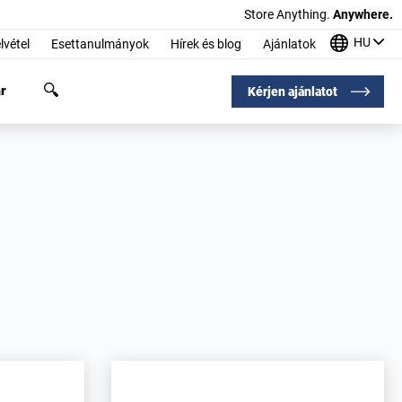
Store Anything.
Anywhere.
HU
lvétel
Esettanulmányok
Hírek és blog
Ajánlatok
r
Kérjen ajánlatot