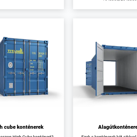
h cube konténerek
Alagútkonténer