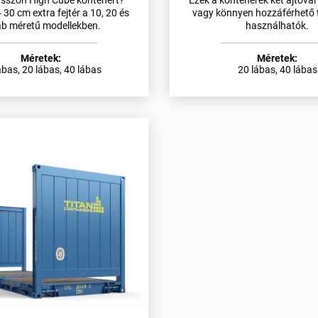
asszon High Cube konténert?
Ezek a konténerek két ajtóval
 30 cm extra fejtér a 10, 20 és
vagy könnyen hozzáférhető 
áb méretű modellekben.
használhatók.
Méretek:
Méretek:
ábas, 20 lábas, 40 lábas
20 lábas, 40 lábas