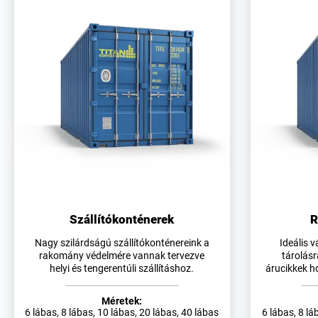
Szállítókonténerek
R
Nagy szilárdságú szállítókonténereink a
Ideális v
rakomány védelmére vannak tervezve
tárolásr
helyi és tengerentúli szállításhoz.
árucikkek h
Méretek:
6 lábas, 8 lábas, 10 lábas, 20 lábas, 40 lábas
6 lábas, 8 lá