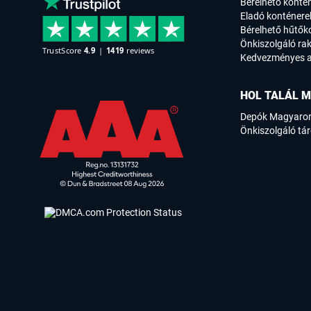
Bérelhető konté
Eladó konténere
Bérelhető hűtők
Önkiszolgáló rak
Kedvezményes a
HOL TALÁL M
Depók Magyaro
Önkiszolgáló tár