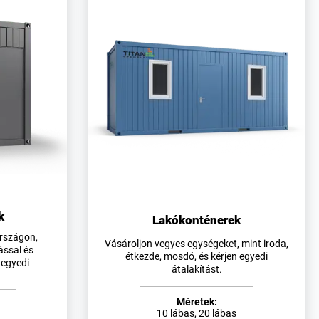
k
Lakókonténerek
rszágon,
Vásároljon vegyes egységeket, mint iroda,
ással és
étkezde, mosdó, és kérjen egyedi
 egyedi
átalakítást.
Méretek:
10 lábas, 20 lábas