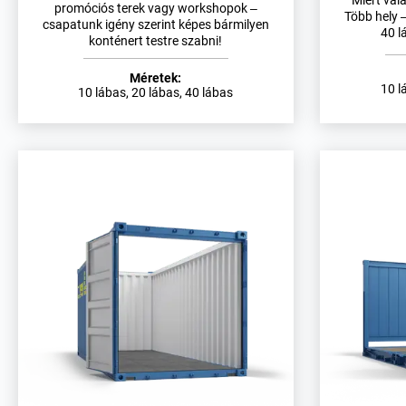
Miért vál
promóciós terek vagy workshopok –
Több hely –
csapatunk igény szerint képes bármilyen
40 l
konténert testre szabni!
Méretek:
10 l
10 lábas, 20 lábas, 40 lábas