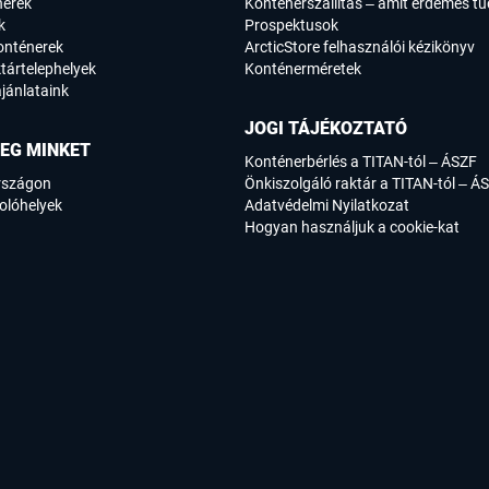
nerek
Konténerszállítás – amit érdemes tu
k
Prospektusok
onténerek
ArcticStore felhasználói kézikönyv
tártelephelyek
Konténerméretek
jánlataink
JOGI TÁJÉKOZTATÓ
EG MINKET
Konténerbérlés a TITAN-tól – ÁSZF
rszágon
Önkiszolgáló raktár a TITAN-tól – Á
olóhelyek
Adatvédelmi Nyilatkozat
Hogyan használjuk a cookie-kat