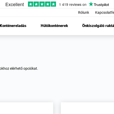
Rólunk
Kapcsolatfe
Konténereladás
Hűtőkonténerek
Önkiszolgáló raktá
sokhoz elérhető opciókat.