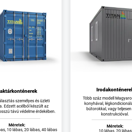
Irodakonténere
aktárkonténerek
Több száz modell Magyaro
álasztás személyes és üzleti
konyhával, légkondicionál
a. Edzett acélból készült az
bútorokkal, vagy teljesen
osszú távú védelme érdekében.
konstrukcióval.
Méretek:
Méretek:
bas, 10 lábas, 20 lábas, 40 lábas
10 lábas, 20 lábas