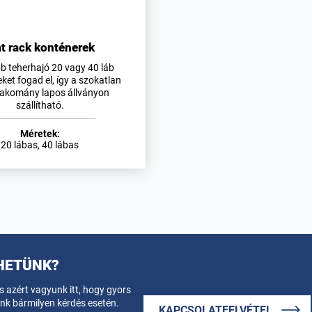
at rack konténerek
bb teherhajó 20 vagy 40 láb
ket fogad el, így a szokatlan
rakomány lapos állványon
szállítható.
Méretek:
20 lábas, 40 lábas
HETÜNK?
 azért vagyunk itt, hogy gyors
k bármilyen kérdés esetén.
KAPCSOLATFELVÉTEL