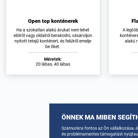
Open top konténerek
Fl
Ha a szokatlan alakú árukat nem lehet
A legtö
elölről vagy oldalról berakodni, vásároljon
konténere
nyitott tetejű konténert, és felülről emelje
alakú 
be őket.
Méretek:
20 lábas, 40 lábas
ÖNNEK MA MIBEN SEGÍT
Számunkra fontos az Ön vállalkozása, és
és problémamentes támogatást nyújtsun