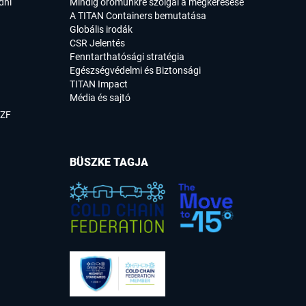
dni
Mindig örömünkre szolgál a megkeresése
A TITAN Containers bemutatása
Globális irodák
CSR Jelentés
Fenntarthatósági stratégia
Egészségvédelmi és Biztonsági
TITAN Impact
Média és sajtó
SZF
BÜSZKE TAGJA