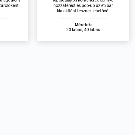
 alagútként
Az oldalajtós konténerek könnyű
tárolóként
hozzáférést és pop-up üzlet/bar
kialakítást tesznek lehetővé.
Méretek:
20 lábas, 40 lábas