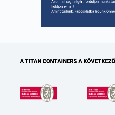
Azonnali segítségért forduljon munkatá
küldjön e-mailt.
Amint tudunk, kapcsolatba lépünk Önnel
A TITAN CONTAINERS A KÖVETKEZŐ