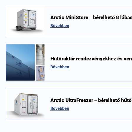
Arctic MiniStore – bérelhető 8 lába
Bővebben
Hűtőraktár rendezvényekhez és ve
Bővebben
Arctic UltraFreezer – bérelhető hűt
Bővebben