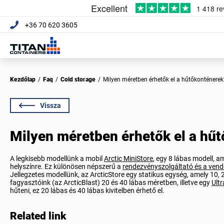
+36 70 620 3605
Kezdőlap
/
Faq
/
Cold storage
/
Milyen méretben érhetők el a hűtőkonténerek
Vissza
Milyen méretben érhetők el a hű
A legkisebb modellünk a mobil
Arctic MiniStore
, egy 8 lábas modell, a
helyszínre. Ez különösen népszerű a
rendezvényszolgáltató és a vend
Jellegzetes modellünk, az ArcticStore egy statikus egység, amely 10
fagyasztóink (az ArcticBlast) 20 és 40 lábas méretben, illetve egy
Ult
hűteni, ez 20 lábas és 40 lábas kivitelben érhető el.
Related link