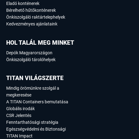
Eladó konténerek
Bérelhető hűtőkonténerek
Önkiszolgáló raktártelephelyek
Kedvezményes ajánlataink
HOL TALÁL MEG MINKET
Depók Magyarországon
Önkiszolgáló tárolóhelyek
TITAN VILÁGSZERTE
Mindig örömünkre szolgál a
megkeresése
A TITAN Containers bemutatása
Globális irodák
CSR Jelentés
Fenntarthatósági stratégia
Egészségvédelmi és Biztonsági
TITAN Impact