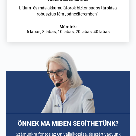
Lítium- és más akkumulátorok biztonságos tárolása
robusztus fém „páncélteremben”.
Méretek:
6 lábas, 8 lábas, 10 lábas, 20 lábas, 40 lábas
ÖNNEK MA MIBEN SEGÍTHETÜNK?
Számunkra fontos az Ön vállalkozása, és azért vagyunk