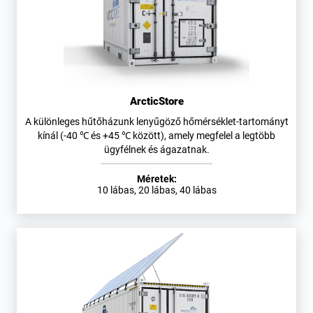
ArcticStore
A különleges hűtőházunk lenyűgöző hőmérséklet-tartományt
kínál (-40 ℃ és +45 ℃ között), amely megfelel a legtöbb
ügyfélnek és ágazatnak.
Méretek:
10 lábas, 20 lábas, 40 lábas