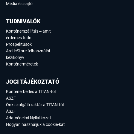
Média és sajtó
TUDNIVALÓK
Konténerszállítás – amit
érdemes tudni
Prospektusok
ArcticStore felhasználói
kézikönyv
Konténerméretek
JOGI TÁJÉKOZTATÓ
Konténerbérlés a TITAN-tól –
ÁSZF
Önkiszolgáló raktár a TITAN-tól –
ÁSZF
Adatvédelmi Nyilatkozat
Hogyan használjuk a cookie-kat