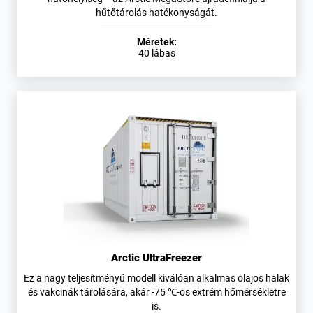
hűtőtárolás hatékonyságát.
Méretek:
40 lábas
Arctic UltraFreezer
Ez a nagy teljesítményű modell kiválóan alkalmas olajos halak
és vakcinák tárolására, akár -75 ℃-os extrém hőmérsékletre
is.