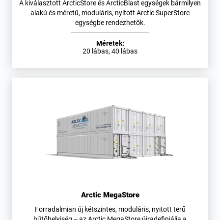
A kiválasztott ArcticStore és ArcticBlast egységek bármilyen
alakú és méretű, moduláris, nyitott Arctic SuperStore
egységbe rendezhetők.
Méretek:
20 lábas, 40 lábas
Arctic MegaStore
Forradalmian új kétszintes, moduláris, nyitott terű
hűtőhelyiség – az Arctic MegaStore újradefiniálja a