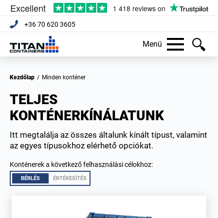
+36 70 620 3605
Menü
Kezdőlap
/
Minden konténer
TELJES
KONTÉNERKÍNÁLATUNK
Itt megtalálja az összes általunk kínált típust, valamint
az egyes típusokhoz elérhető opciókat.
Konténerek a következő felhasználási célokhoz:
BÉRLÉS
ÉRTÉKESÍTÉS