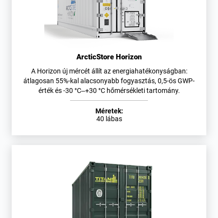
ArcticStore Horizon
A Horizon új mércét állít az energiahatékonyságban:
átlagosan 55%-kal alacsonyabb fogyasztás, 0,5-ös GWP-
érték és -30 °C–+30 °C hőmérsékleti tartomány.
Méretek:
40 lábas