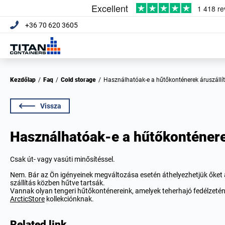
+36 70 620 3605
Kezdőlap
/
Faq
/
Cold storage
/
Használhatóak-e a hűtőkonténerek áruszállí
Vissza
Használhatóak-e a hűtőkonténere
Csak út- vagy vasúti minősítéssel.
Nem. Bár az Ön igényeinek megváltozása esetén áthelyezhetjük őket a
szállítás közben hűtve tartsák.
Vannak olyan tengeri hűtőkonténereink, amelyek teherhajó fedélzetén 
ArcticStore
kollekciónknak.
Related link