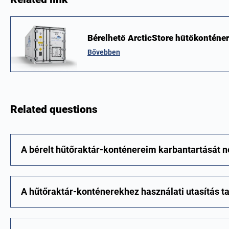
Bérelhető ArcticStore hűtőkonténer
Bővebben
Related questions
A bérelt hűtőraktár-konténereim karbantartását 
A hűtőraktár-konténerekhez használati utasítás ta