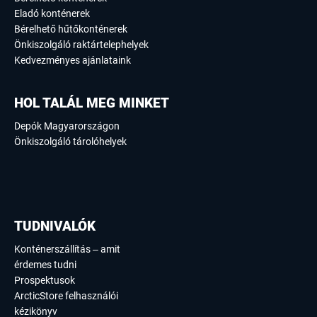
Eladó konténerek
Bérelhető hűtőkonténerek
Önkiszolgáló raktártelephelyek
Kedvezményes ajánlataink
HOL TALÁL MEG MINKET
Depók Magyarországon
Önkiszolgáló tárolóhelyek
TUDNIVALÓK
Konténerszállítás – amit
érdemes tudni
Prospektusok
ArcticStore felhasználói
kézikönyv