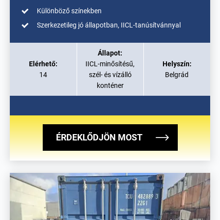
Különböző színekben
Szerkezetileg jó állapotban, IICL-tanúsítvánnyal
Állapot:
Elérhető:
IICL-minősítésű,
Helyszín:
14
szél- és vízálló
Belgrád
konténer
ÉRDEKLŐDJÖN MOST