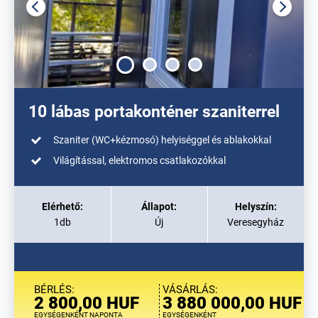
10 lábas portakonténer szaniterrel
Szaniter (WC+kézmosó) helyiséggel és ablakokkal
Világítással, elektromos csatlakozókkal
Elérhető:
Állapot:
Helyszín:
1db
Új
Veresegyház
BÉRLÉS:
VÁSÁRLÁS:
2 800,00 HUF
3 880 000,00 HUF
EGYSÉGENKÉNT NAPONTA
EGYSÉGENKÉNT