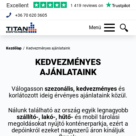
+36 70 620 3605
Menü
Kezdőlap
/
Kedvezményes ajánlataink
KEDVEZMÉNYES
AJÁNLATAINK
Válogasson
szezonális, kedvezményes
és
korlátozott ideig érvényes ajánlataink közül.
Nálunk található az ország egyik legnagyobb
szállító-, lakó-, hűtő-
és mobil tárolási
megoldásokat nyújtó konténerparkja, ezért a
depóinkról ezeket nagyszerű áron kínáljuk