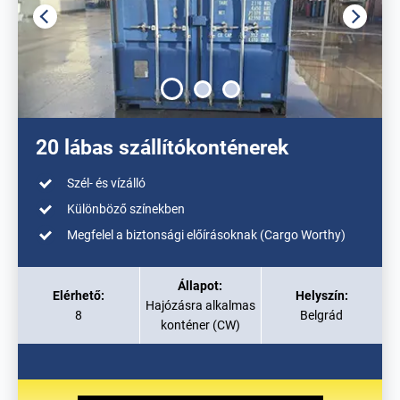
20 lábas szállítókonténerek
Szél- és vízálló
Különböző színekben
Megfelel a biztonsági előírásoknak (Cargo Worthy)
Állapot:
Elérhető:
Helyszín:
Hajózásra alkalmas
8
Belgrád
konténer (CW)