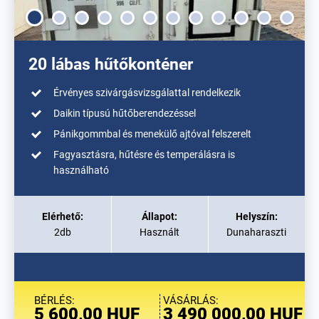
20 lábas hűtőkonténer
Érvényes szivárgásvizsgálattal rendelkezik
Daikin típusú hűtőberendezéssel
Pánikgommbal és menekülő ajtóval felszerelt
Fagyasztásra, hűtésre és temperálásra is
használható
Elérhető:
Állapot:
Helyszín:
2db
Használt
Dunaharaszti
BÉRLÉS:
VÁSÁRLÁS:
5 600,00 HUF
3 490 000,00 HUF