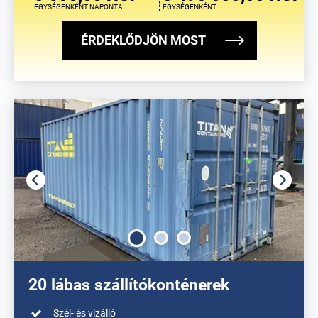
EGYSÉGENKÉNT NAPONTA
EGYSÉGENKÉNT
ÉRDEKLŐDJÖN MOST
20 lábas szállítókonténerek
Szél- és vízálló