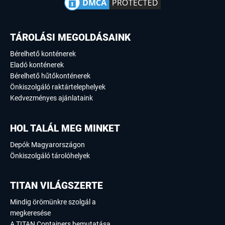
TÁROLÁSI MEGOLDÁSAINK
Bérelhető konténerek
Eladó konténerek
Bérelhető hűtőkonténerek
Önkiszolgáló raktártelephelyek
Kedvezményes ajánlataink
HOL TALÁL MEG MINKET
Depók Magyarországon
Önkiszolgáló tárolóhelyek
TITAN VILÁGSZERTE
Mindig örömünkre szolgál a
megkeresése
A TITAN Containers bemutatása