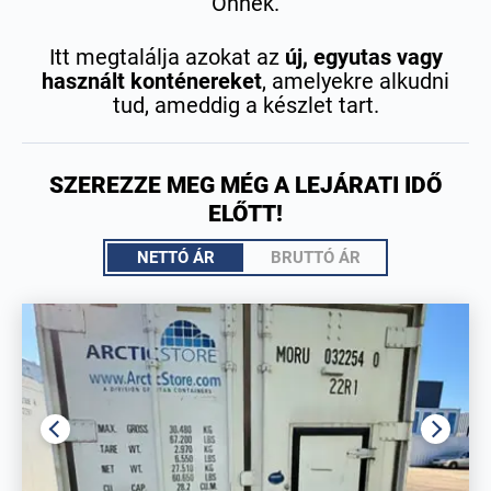
Önnek.
Itt megtalálja azokat az
új, egyutas vagy
használt konténereket
, amelyekre alkudni
tud, ameddig a készlet tart.
SZEREZZE MEG MÉG A LEJÁRATI IDŐ
ELŐTT!
NETTÓ ÁR
BRUTTÓ ÁR