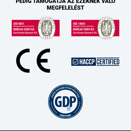
PEDIG TÁMOGATJA AZ EZEKNEK VALÓ
MEGFELELÉST