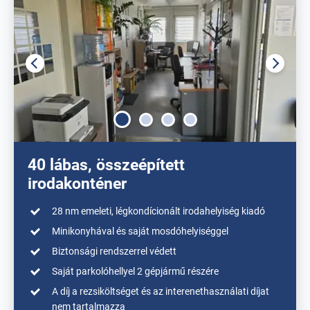
40 lábas, összeépített
irodakonténer
28 nm emeleti, légkondícionált irodahelyiség kiadó
Minikonyhával és saját mosdóhelyiséggel
Biztonsági rendszerrel védett
Saját parkolóhellyel 2 gépjármű részére
A díj a rezsiköltséget és az interenethasználati díjat
nem tartalmazza