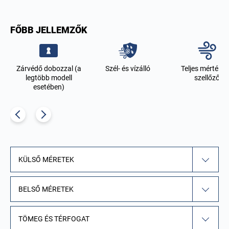
FŐBB JELLEMZŐK
Zárvédő dobozzal (a
Szél- és vízálló
Teljes mértékb
legtöbb modell
szellőző
esetében)
KÜLSŐ MÉRETEK
BELSŐ MÉRETEK
TÖMEG ÉS TÉRFOGAT