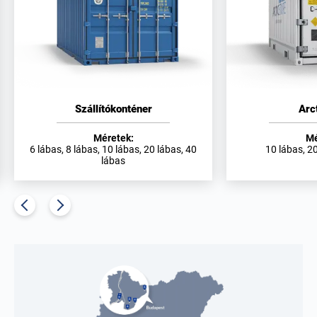
Szállítókonténer
Arc
Méretek:
Mé
6 lábas, 8 lábas, 10 lábas, 20 lábas, 40
10 lábas, 20
lábas