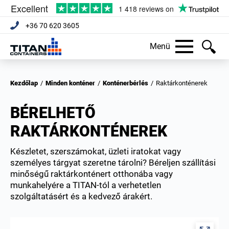
+36 70 620 3605
Menü
Kezdőlap
/
Minden konténer
/
Konténerbérlés
/
Raktárkonténerek
BÉRELHETŐ
RAKTÁRKONTÉNEREK
Készletet, szerszámokat, üzleti iratokat vagy
személyes tárgyat szeretne tárolni? Béreljen szállítási
minőségű raktárkonténert otthonába vagy
munkahelyére a TITAN-tól a verhetetlen
szolgáltatásért és a kedvező árakért.