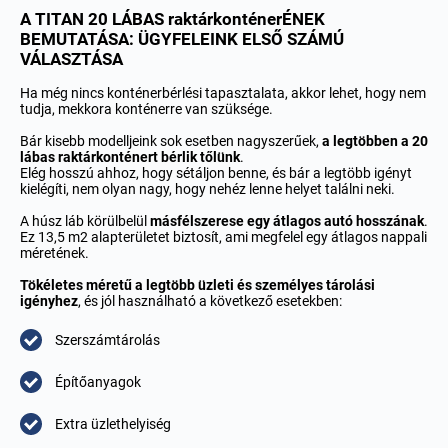
A TITAN 20 LÁBAS raktárkonténerÉNEK
BEMUTATÁSA: ÜGYFELEINK ELSŐ SZÁMÚ
VÁLASZTÁSA
Ha még nincs konténerbérlési tapasztalata, akkor lehet, hogy nem
tudja, mekkora konténerre van szüksége.
Bár kisebb modelljeink sok esetben nagyszerűek,
a legtöbben a 20
lábas raktárkonténert bérlik tőlünk
.
Elég hosszú ahhoz, hogy sétáljon benne, és bár a legtöbb igényt
kielégíti, nem olyan nagy, hogy nehéz lenne helyet találni neki.
A húsz láb körülbelül
másfélszerese egy átlagos autó hosszának
.
Ez 13,5 m2 alapterületet biztosít, ami megfelel egy átlagos nappali
méretének.
Tökéletes méretű a legtöbb üzleti és személyes tárolási
igényhez
, és jól használható a következő esetekben:
Szerszámtárolás
Építőanyagok
Extra üzlethelyiség