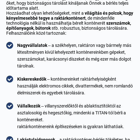
őket, hogy biztonságos tárolást kínáljanak Önnek a bérlés teljes
időtartama alatt.
Hozzáadhat olyan lehetőségeket, mint a
világítás és polcok, hogy
kényelmesebbé tegye a raktárkonténert
, de mindenféle
technológia nélkül is használhatja bérelt konténerét
szerszámok,
építőanyagok, bútorok
stb. robusztus, biztonságos tárolására.
Felhasználóink közé tartoznak:
Nagyvállalatok
– a székhelyen, raktáron vagy bármely más
létesítményen kívül lehelyezett konténereinkben gépeket,
szerszámokat, karácsonyi díszeket és még ezer más dolgot
tárolnak.
Kiskereskedők
– konténereinket raktárhelyiségként
használják elektromos cikkek, divattermékek, nem romlandó
élelmiszerek és egyebek tárolására.
Vállalkozók
– villanyszerelőktől és ablaktisztítóktól az
asztalosokig és hegesztőkig, mindenki a TITAN-tól bérli a
konténereket.
raktárkonténereink építkezéseken is gyakran láthatóak.
Lakástulajdonosok
– a raktárkonténer-bérlés tökéletes, ha