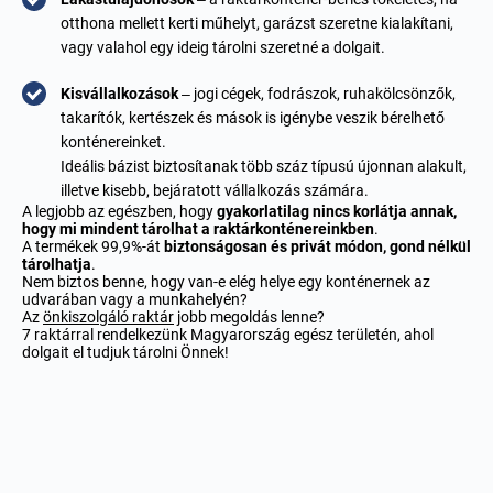
otthona mellett kerti műhelyt, garázst szeretne kialakítani,
vagy valahol egy ideig tárolni szeretné a dolgait.
Kisvállalkozások
– jogi cégek, fodrászok, ruhakölcsönzők,
takarítók, kertészek és mások is igénybe veszik bérelhető
konténereinket.
Ideális bázist biztosítanak több száz típusú újonnan alakult,
illetve kisebb, bejáratott vállalkozás számára.
A legjobb az egészben, hogy
gyakorlatilag nincs korlátja annak,
hogy mi mindent tárolhat a raktárkonténereinkben
.
A termékek 99,9%-át
biztonságosan és privát módon, gond nélkül
tárolhatja
.
Nem biztos benne, hogy van-e elég helye egy konténernek az
udvarában vagy a munkahelyén?
Az
önkiszolgáló raktár
jobb megoldás lenne?
7 raktárral rendelkezünk Magyarország egész területén, ahol
dolgait el tudjuk tárolni Önnek!