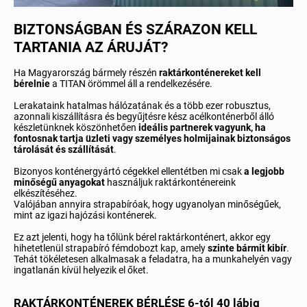
BIZTONSÁGBAN ÉS SZÁRAZON KELL
TARTANIA AZ ÁRUJÁT?
Ha Magyarország bármely részén
raktárkonténereket kell
bérelnie
a TITAN örömmel áll a rendelkezésére.
Lerakataink hatalmas hálózatának és a több ezer robusztus,
azonnali kiszállításra és begyűjtésre kész acélkonténerből álló
készletünknek köszönhetően
ideális partnerek vagyunk, ha
fontosnak tartja üzleti vagy személyes holmijainak biztonságos
tárolását és szállítását
.
Bizonyos konténergyártó cégekkel ellentétben mi csak
a legjobb
minőségű anyagokat
használjuk raktárkonténereink
elkészítéséhez.
Valójában annyira strapabíróak, hogy ugyanolyan minőségűek,
mint az igazi hajózási konténerek.
Ez azt jelenti, hogy ha tőlünk bérel raktárkonténert, akkor egy
hihetetlenül strapabíró fémdobozt kap, amely
szinte bármit kibír
.
Tehát tökéletesen alkalmasak a feladatra, ha a munkahelyén vagy
ingatlanán kívül helyezik el őket.
RAKTÁRKONTÉNEREK BÉRLÉSE 6-tól 40 lábig