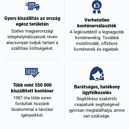
Gyors kiszállítás az ország
Verhetetlen
egész területén
konténerválaszték
Széles magyarországi
A legkisebbtől a legnagyobb
telephelyhálózatunk révén
konténerekig. Továbbá
alacsonyan tudjuk tartani a
mobilirodák, offshore
szállítási költségeket.
konténerek és egyebek.
Több mint 550 000
Barátságos, hatékony
kiszállított konténer
ügyfélkezelés
1987 óta több ezren
Segítőkész szakértői
fordultak hozzánk
csapatunk segítségével
bizalommal a tárolási
gyorsan megtalálhatja, amire
igényeikkel.
van szüksége.