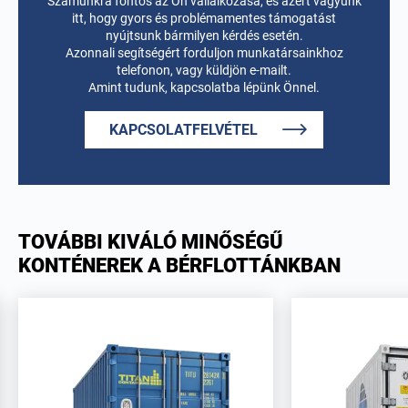
Számunkra fontos az Ön vállalkozása, és azért vagyunk
itt, hogy gyors és problémamentes támogatást
nyújtsunk bármilyen kérdés esetén.
Azonnali segítségért forduljon munkatársainkhoz
telefonon, vagy küldjön e-mailt.
Amint tudunk, kapcsolatba lépünk Önnel.
KAPCSOLATFELVÉTEL
TOVÁBBI KIVÁLÓ MINŐSÉGŰ
KONTÉNEREK A BÉRFLOTTÁNKBAN