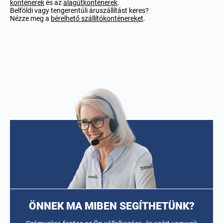
konténerek
és az
alagútkonténerek
.
Belföldi vagy tengerentúli áruszállítást keres?
Nézze meg a
bérelhető szállítókonténereket
.
ÖNNEK MA MIBEN SEGÍTHETÜNK?