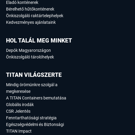
Eladó konténerek
Bérelhető hűtőkonténerek
Önkiszolgáló raktártelephelyek
Kedvezményes ajánlataink
HOL TALÁL MEG MINKET
Depók Magyarországon
Önkiszolgáló tárolóhelyek
TITAN VILÁGSZERTE
Mindig örömünkre szolgál a
megkeresése
A TITAN Containers bemutatása
Globális irodák
CSR Jelentés
Fenntarthatósági stratégia
Egészségvédelmi és Biztonsági
TITAN Impact