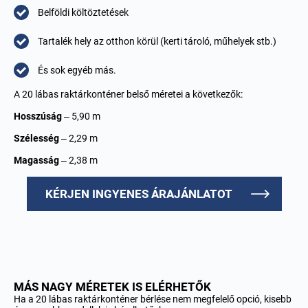
Belföldi költöztetések
Tartalék hely az otthon körül (kerti tároló, műhelyek stb.)
És sok egyéb más.
A 20 lábas raktárkonténer belső méretei a következők:
Hosszúság
– 5,90 m
Szélesség
– 2,29 m
Magasság
– 2,38 m
KÉRJEN INGYENES ÁRAJÁNLATOT
MÁS NAGY MÉRETEK IS ELÉRHETŐK
Ha a 20 lábas raktárkonténer bérlése nem megfelelő opció, kisebb