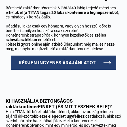
Bérelhető raktárkonténereink 6 lábtól 40 lábig terjedő méretben
érhetők el (
a TITAN tágas 20 lábas konténere a legnépszerűbb
),
és mindegyik korrózióálló.
Ráadásul akár csak egy hónapra, vagy olyan hosszú időre is
bérelheti, amilyen hosszúra csak szeretné.
Konténereink strapabíróak, könnyen kezelhetők és
széles
színválasztékban
érhetők el.
Töltse ki gyors online ajánlatkérő űrlapunkat még ma, és nézze
meg, mennyire megfizethető a raktárkonténerek bérlése.
KÉRJEN INGYENES ÁRAJÁNLATOT
KI HASZNÁLJA BIZTONSÁGOS
raktárkonténerEINKET (ÉS MIT TESZNEK BELE)?
Ha a TITAN-tól bérel raktárkonténert, akkor az ország minden
tájáról érkező
több ezer elégedett ügyfélhez
csatlakozik, akik szó
szerint bármire használhatják ezeket a konténereket.
Konténereink olyanok, mint egy mini erőd, és úgy tervezték meg