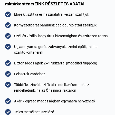
raktárkonténerEINK RÉSZLETES ADATAI
Előre kitisztítva és használatra készen szállítjuk
Környezetbarát bambusz padlóburkolattal szállítjuk
Szél- és vízálló, hogy áruit biztonságban és szárazon tartsa
Ugyanolyan szigorú szabványok szerint épült, mint a
szállítókonténerek
Biztonságos ajtók 2–4 rúdzárral (modelltől függően)
Felszerelt zárdoboz
Többféle színválaszték áll rendelkezésre – plusz
rendelhetünk, ha az Öné nincs raktáron
Akár 7 egység magasságban egymásra helyezhető
Teljes mértékben szellőző