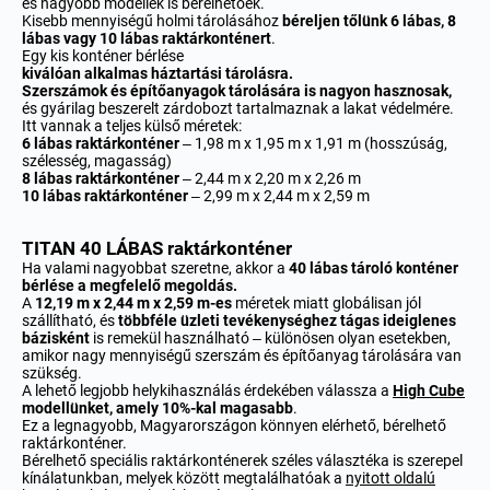
és nagyobb modellek is bérelhetőek.
Kisebb mennyiségű holmi tárolásához
béreljen tőlünk 6 lábas, 8
lábas vagy 10 lábas raktárkonténert
.
Egy kis konténer bérlése
kiválóan alkalmas háztartási tárolásra.
Szerszámok és építőanyagok tárolására is nagyon hasznosak,
és gyárilag beszerelt zárdobozt tartalmaznak a lakat védelmére.
Itt vannak a teljes külső méretek:
6 lábas raktárkonténer
– 1,98 m x 1,95 m x 1,91 m (hosszúság,
szélesség, magasság)
8 lábas raktárkonténer
– 2,44 m x 2,20 m x 2,26 m
10 lábas raktárkonténer
– 2,99 m x 2,44 m x 2,59 m
TITAN 40 LÁBAS raktárkonténer
Ha valami nagyobbat szeretne, akkor a
40 lábas tároló konténer
bérlése a megfelelő megoldás.
A
12,19 m x 2,44 m x 2,59 m-es
méretek miatt globálisan jól
szállítható, és
többféle üzleti tevékenységhez tágas ideiglenes
bázisként
is remekül használható – különösen olyan esetekben,
amikor nagy mennyiségű szerszám és építőanyag tárolására van
szükség.
A lehető legjobb helykihasználás érdekében válassza a
High Cube
modellünket, amely 10%-kal magasabb
.
Ez a legnagyobb, Magyarországon könnyen elérhető, bérelhető
raktárkonténer.
Bérelhető speciális raktárkonténerek széles választéka is szerepel
kínálatunkban, melyek között megtalálhatóak a
nyitott oldalú