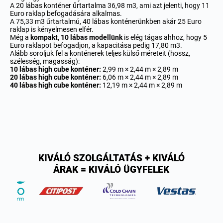
A 20 lábas konténer űrtartalma 36,98 m3, ami azt jelenti, hogy 11
Euro raklap befogadására alkalmas.
A 75,33 m3 űrtartalmú, 40 lábas konténerünkben akár 25 Euro
raklap is kényelmesen elfér.
Még a
kompakt, 10 lábas modellünk
is elég tágas ahhoz, hogy 5
Euro raklapot befogadjon, a kapacitása pedig 17,80 m3.
Alább soroljuk fel a konténerek teljes külső méreteit (hossz,
szélesség, magasság):
10 lábas high cube konténer:
2,99 m × 2,44 m × 2,89 m
20 lábas high cube konténer:
6,06 m × 2,44 m × 2,89 m
40 lábas high cube konténer:
12,19 m × 2,44 m × 2,89 m
KIVÁLÓ SZOLGÁLTATÁS + KIVÁLÓ
ÁRAK = KIVÁLÓ ÜGYFELEK