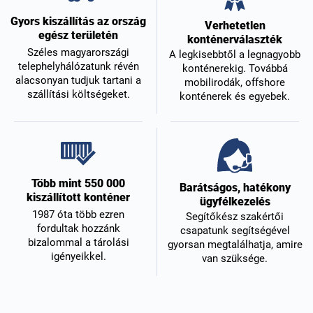
Gyors kiszállítás az ország
Verhetetlen
egész területén
konténerválaszték
Széles magyarországi
A legkisebbtől a legnagyobb
telephelyhálózatunk révén
konténerekig. Továbbá
alacsonyan tudjuk tartani a
mobilirodák, offshore
szállítási költségeket.
konténerek és egyebek.
Több mint 550 000
Barátságos, hatékony
kiszállított konténer
ügyfélkezelés
1987 óta több ezren
Segítőkész szakértői
fordultak hozzánk
csapatunk segítségével
bizalommal a tárolási
gyorsan megtalálhatja, amire
igényeikkel.
van szüksége.