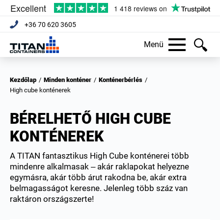
+36 70 620 3605
Menü
Kezdőlap
/
Minden konténer
/
Konténerbérlés
/
High cube konténerek
BÉRELHETŐ HIGH CUBE
KONTÉNEREK
A TITAN fantasztikus High Cube konténerei több
mindenre alkalmasak – akár raklapokat helyezne
egymásra, akár több árut rakodna be, akár extra
belmagasságot keresne. Jelenleg több száz van
raktáron országszerte!