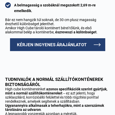
A belmagasság a szobáknál megszokott 2,69 m-re
emelkedik.
Bár ez nem hangzik túl soknak, de 30 cm plusz magasság
érezhető különbséget jelenthet.
Amikor High Cube tároló konténert bérel tőlünk, és első
alakommal belép a konténerbe,
észreveszi a különbséget
.
KÉRJEN INGYENES ÁRAJÁNLATOT
TUDNIVALÓK A NORMÁL SZÁLLÍTÓKONTÉNEREK
BIZTONSÁGÁRÓL
High cube konténereinket
azonos specifikációk szerint gyártjuk,
mint a
normál szállítókonténereket
– ez azt jelenti, hogy
sziklaszilárd, korrózióálló felülettel és több rögzítési ponttal
rendelkeznek, amelyek segítenek a szállításban.
Ugyanannyira alkalmasak a teherhajókra, mint a szerszámok
tárolására az udvaron
.
A legnagyobb vonzerejük azonban a méretük.