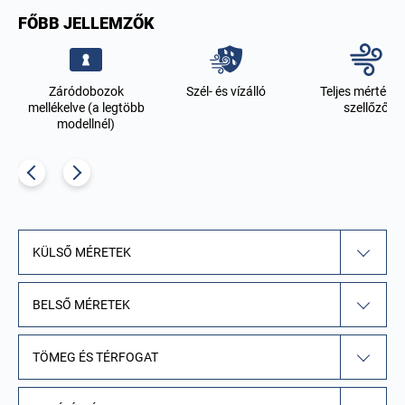
FŐBB JELLEMZŐK
Záródobozok
Szél- és vízálló
Teljes mértékb
mellékelve (a legtöbb
szellőző
modellnél)
KÜLSŐ MÉRETEK
BELSŐ MÉRETEK
TÖMEG ÉS TÉRFOGAT