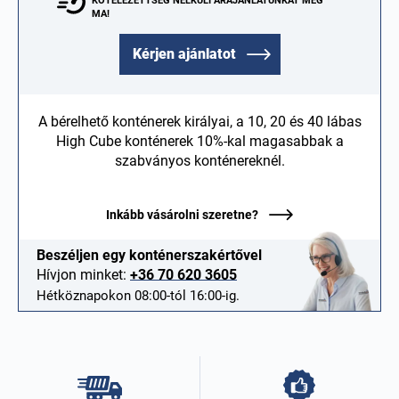
KÖTELEZETTSÉG NÉLKÜLI ÁRAJÁNLATUNKAT MÉG
MA!
Kérjen ajánlatot
A bérelhető konténerek királyai, a 10, 20 és 40 lábas
High Cube konténerek 10%-kal magasabbak a
szabványos konténereknél.
Inkább vásárolni szeretne?
Beszéljen egy konténerszakértővel
Hívjon minket:
+36 70 620 3605
Hétköznapokon 08:00-tól 16:00-ig.