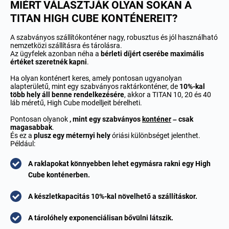
MIÉRT VÁLASZTJÁK OLYAN SOKAN A
TITAN HIGH CUBE KONTÉNEREIT?
A
szabványos szállítókonténer
nagy, robusztus és jól használható
nemzetközi szállításra és tárolásra.
Az ügyfelek azonban néha a
bérleti díjért cserébe maximális
értéket szeretnék kapni
.
Ha olyan konténert keres, amely pontosan ugyanolyan
alapterületű, mint egy szabványos raktárkonténer, de
10%-kal
több hely áll benne rendelkezésére
, akkor a TITAN 10, 20 és 40
láb méretű, High Cube modelljeit bérelheti.
Pontosan olyanok
, mint egy szabványos
konténer
– csak
magasabbak
.
És ez a
plusz egy méternyi hely
óriási különbséget jelenthet.
Például:
A raklapokat könnyebben lehet egymásra rakni egy High
Cube konténerben.
A készletkapacitás 10%-kal növelhető a szállításkor.
A tárolóhely exponenciálisan bővülni látszik.