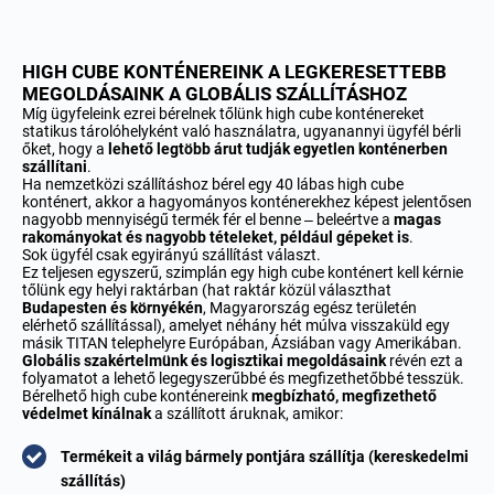
HIGH CUBE KONTÉNEREINK A LEGKERESETTEBB
MEGOLDÁSAINK A GLOBÁLIS SZÁLLÍTÁSHOZ
Míg ügyfeleink ezrei bérelnek tőlünk high cube konténereket
statikus tárolóhelyként való használatra, ugyanannyi ügyfél bérli
őket, hogy a
lehető legtöbb árut tudják egyetlen konténerben
szállítani
.
Ha nemzetközi szállításhoz bérel egy 40 lábas high cube
konténert, akkor a hagyományos konténerekhez képest jelentősen
nagyobb mennyiségű termék fér el benne – beleértve a
magas
rakományokat és nagyobb tételeket, például gépeket is
.
Sok ügyfél csak egyirányú szállítást választ.
Ez teljesen egyszerű, szimplán egy high cube konténert kell kérnie
tőlünk egy helyi raktárban (hat raktár közül választhat
Budapesten és környékén
, Magyarország egész területén
elérhető szállítással), amelyet néhány hét múlva visszaküld egy
másik TITAN telephelyre Európában, Ázsiában vagy Amerikában.
Globális szakértelmünk és logisztikai megoldásaink
révén ezt a
folyamatot a lehető legegyszerűbbé és megfizethetőbbé tesszük.
Bérelhető high cube konténereink
megbízható, megfizethető
védelmet kínálnak
a szállított áruknak, amikor:
Termékeit a világ bármely pontjára szállítja (kereskedelmi
szállítás)