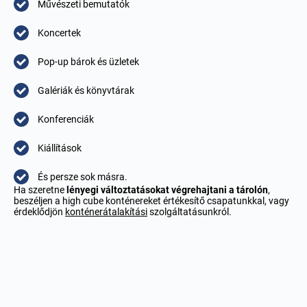
Művészeti bemutatók
Koncertek
Pop-up bárok és üzletek
Galériák és könyvtárak
Konferenciák
Kiállítások
És persze sok másra.
Ha szeretne
lényegi változtatásokat végrehajtani a tárolón
,
beszéljen a
high cube konténereket értékesítő
csapatunkkal, vagy
érdeklődjön
konténerátalakítási
szolgáltatásunkról.