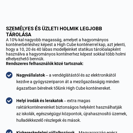
SZEMÉLYES ÉS ÜZLETI HOLMIK LEGJOBB
TÁROLÁSA
A 10%-kal nagyobb magasság, amelyet a hagyományos
konténerbérléshez képest a High Cube konténerrel kap, azt jelenti,
hogy a 10, 20 és 40 lábas modelljeinket statikus tárolóalapként
használva a hagyományos konténerhez képest sokkal több holmi
elhelyezhető bennük.
Rendszeres felhasználók közé tartoznak:
Nagyvállalatok
– a vendéglátástól és az elektronikától
kezdve a gyógyszeriparon át a mezőgazdaságig minden
ágazatban bérelnek tőlünk High Cube konténereket.
Helyi irodák és lerakatok
– extra magas
raktárkonténereinket biztonságos helyként használhatják
az iskolák, egészségügyi központok, újrahasznosító üzemek,
hulladékkezelő részlegek és mások.
Kiskereskedelmi vállalkozások
– Magyarország egész