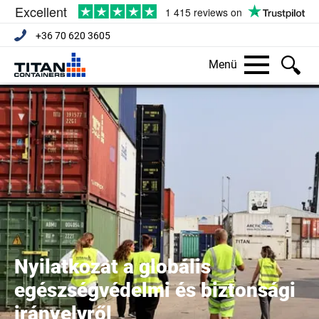
+36 70 620 3605
Menü
Nyilatkozat a globális
egészségvédelmi és biztonsági
irányelvről