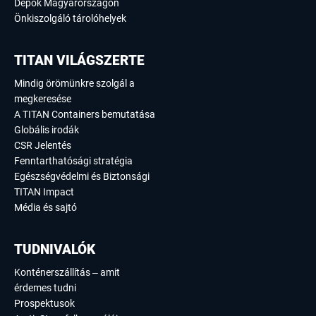
Depók Magyarországon
Önkiszolgáló tárolóhelyek
TITAN VILÁGSZERTE
Mindig örömünkre szolgál a
megkeresése
A TITAN Containers bemutatása
Globális irodák
CSR Jelentés
Fenntarthatósági stratégia
Egészségvédelmi és Biztonsági
TITAN Impact
Média és sajtó
TUDNIVALÓK
Konténerszállítás – amit
érdemes tudni
Prospektusok