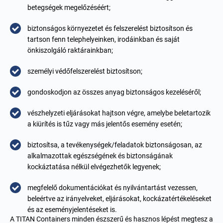
betegségek megelőzéséért;
biztonságos környezetet és felszerelést biztosítson és
tartson fenn telephelyeinken, irodáinkban és saját
önkiszolgáló raktárainkban;
személyi védőfelszerelést biztosítson;
gondoskodjon az összes anyag biztonságos kezeléséről;
vészhelyzeti eljárásokat hajtson végre, amelybe beletartozik
a kiürítés is tűz vagy más jelentős esemény esetén;
biztosítsa, a tevékenységek/feladatok biztonságosan, az
alkalmazottak egészségének és biztonságának
kockáztatása nélkül elvégezhetők legyenek;
megfelelő dokumentációkat és nyilvántartást vezessen,
beleértve az irányelveket, eljárásokat, kockázatértékeléseket
és az eseményjelentéseket is.
A TITAN Containers minden észszerű és hasznos lépést megtesz a