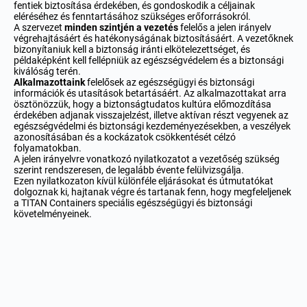
fentiek biztosítása érdekében, és gondoskodik a céljainak
eléréséhez és fenntartásához szükséges erőforrásokról.
A szervezet
minden szintjén a vezetés
felelős a jelen irányelv
végrehajtásáért és hatékonyságának biztosításáért. A vezetőknek
bizonyítaniuk kell a biztonság iránti elkötelezettséget, és
példaképként kell fellépniük az egészségvédelem és a biztonsági
kiválóság terén.
Alkalmazottaink
felelősek az egészségügyi és biztonsági
információk és utasítások betartásáért. Az alkalmazottakat arra
ösztönözzük, hogy a biztonságtudatos kultúra előmozdítása
érdekében adjanak visszajelzést, illetve aktívan részt vegyenek az
egészségvédelmi és biztonsági kezdeményezésekben, a veszélyek
azonosításában és a kockázatok csökkentését célzó
folyamatokban.
A jelen irányelvre vonatkozó nyilatkozatot a vezetőség szükség
szerint rendszeresen, de legalább évente felülvizsgálja.
Ezen nyilatkozaton kívül különféle eljárásokat és útmutatókat
dolgoznak ki, hajtanak végre és tartanak fenn, hogy megfeleljenek
a TITAN Containers speciális egészségügyi és biztonsági
követelményeinek.