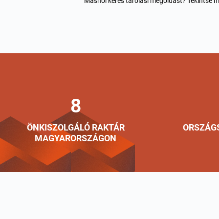
Máshol keres tárolási megoldást? Tekintse m
8
ÖNKISZOLGÁLÓ RAKTÁR
ORSZÁGS
MAGYARORSZÁGON