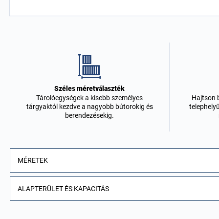
Széles méretválaszték
Hajtson 
Tárolóegységek a kisebb személyes
telephelyü
tárgyaktól kezdve a nagyobb bútorokig és
berendezésekig.
MÉRETEK
ALAPTERÜLET ÉS KAPACITÁS