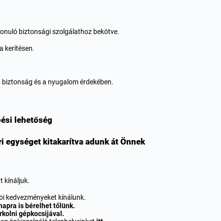
ivonuló biztonsági szolgálathoz bekötve.
a kerítésen.
b biztonság és a nyugalom érdekében.
pési lehetőség
ri egységet kitakarítva adunk át Önnek
 kínáljuk.
bi kedvezményeket kínálunk.
apra is bérelhet tőlünk.
rkolni gépkocsijával.