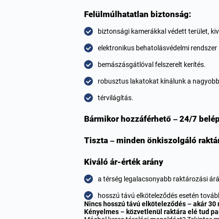
Felülmúlhatatlan biztonság:
biztonsági kamerákkal védett terület, k
elektronikus behatolásvédelmi rendszer 
bemászásgátlóval felszerelt kerítés.
robusztus lakatokat kínálunk a nagyob
térvilágítás.
Bármikor hozzáférhető – 24/7 belé
Tiszta – minden önkiszolgáló raktá
Kiváló ár-érték arány
a térség legalacsonyabb raktározási árát
hosszú távú elköteleződés esetén továb
Nincs hosszú távú elköteleződés – akár 30 n
Kényelmes – közvetlenül raktára elé tud pa