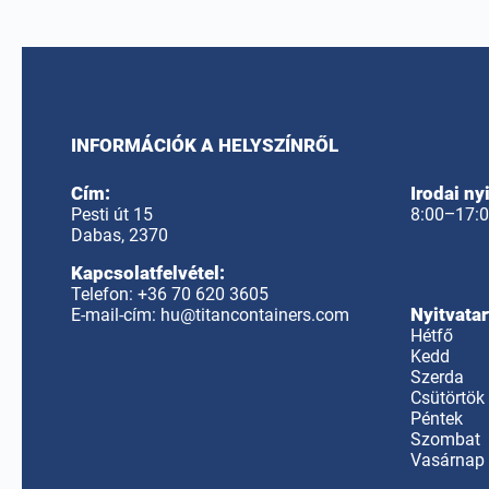
INFORMÁCIÓK A HELYSZÍNRŐL
Cím:
Irodai ny
Pesti út 15
8:00–17:00
Dabas, 2370
Kapcsolatfelvétel:
Telefon:
+36 70 620 3605
Nyitvatar
E-mail-cím:
hu@titancontainers.com
Hétfő
Kedd
Szerda
Csütörtök
Péntek
Szombat
Vasárnap