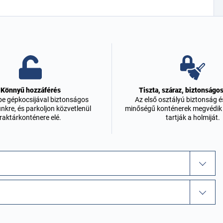
Könnyű hozzáférés
Tiszta, száraz, biztonságos
be gépkocsijával biztonságos
Az első osztályú biztonság é
nkre, és parkoljon közvetlenül
minőségű konténerek megvédik
raktárkonténere elé.
tartják a holmiját.