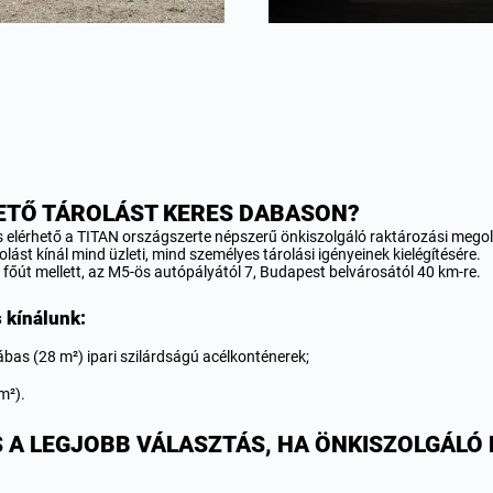
ETŐ TÁROLÁST KERES DABASON?
 elérhető a TITAN országszerte népszerű önkiszolgáló raktározási megol
ást kínál mind üzleti, mind személyes tárolási igényeinek kielégítésére.
főút mellett, az M5-ös autópályától 7, Budapest belvárosától 40 km-re.
 kínálunk:
lábas (28
m²
) ipari szilárdságú acélkonténerek;
m²
).
S A LEGJOBB VÁLASZTÁS, HA ÖNKISZOLGÁL