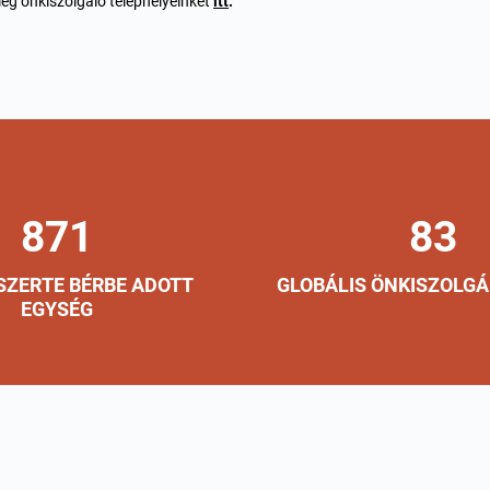
eg önkiszolgáló telephelyeinket
itt
.
871
83
ZERTE BÉRBE ADOTT
GLOBÁLIS ÖNKISZOLGÁ
EGYSÉG