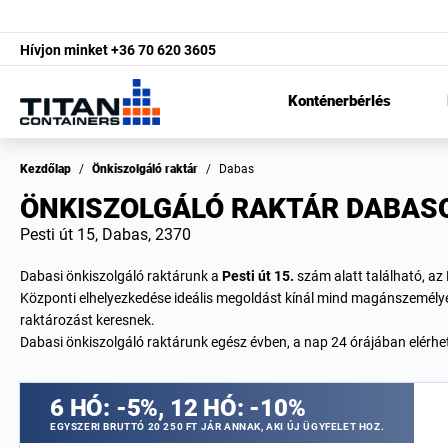
Hívjon minket
+36 70 620 3605
Konténerbérlés
Kezdőlap
/
Önkiszolgáló raktár
/
Dabas
ÖNKISZOLGÁLÓ RAKTÁR DABAS
Pesti út 15, Dabas, 2370
Dabasi önkiszolgáló raktárunk a
Pesti út 15.
szám alatt található, az
Központi elhelyezkedése ideális megoldást kínál mind magánszemélye
raktározást keresnek.
Dabasi önkiszolgáló raktárunk egész évben, a nap 24 órájában elérhető
6 HÓ: -5%, 12 HÓ: -10%
EGYSZERI BRUTTÓ 20 250 FT JÁR ANNAK, AKI ÚJ ÜGYFELET HOZ.