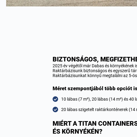
BIZTONSÁGOS, MEGFIZETH
2025 év végétől már Dabas és környékének is
Raktárbázisunk biztonságos és egyszerű tárol
Raktárbázisunkat könnyű megtalálni az 5-ös 
Méret szempontjából több opciót is
10 lábas (7
m²
), 20 lábas (14
m²
) és 40 
20 lábas szigetelt raktárkonténerek (14
MIÉRT A TITAN CONTAINER
ÉS KÖRNYÉKÉN?