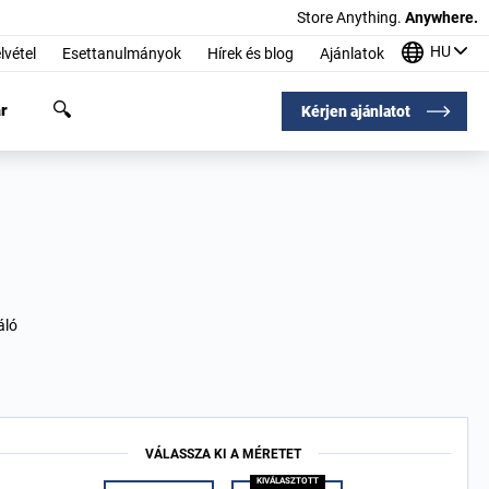
Store Anything.
Anywhere.
HU
lvétel
Esettanulmányok
Hírek és blog
Ajánlatok
r
Kérjen ajánlatot
áló
VÁLASSZA KI A MÉRETET