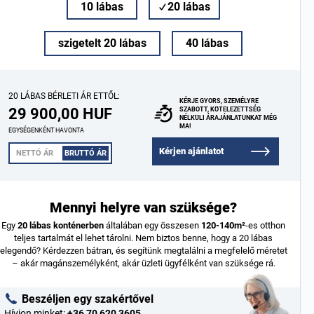
10 lábas
20 lábas
szigetelt 20 lábas
40 lábas
20 LÁBAS BÉRLETI ÁR ETTŐL:
KÉRJE GYORS, SZEMÉLYRE
29 900,00 HUF
SZABOTT, KÖTELEZETTSÉG
NÉLKÜLI ÁRAJÁNLATUNKAT MÉG
MA!
EGYSÉGENKÉNT HAVONTA
Kérjen ajánlatot
NETTÓ ÁR
BRUTTÓ ÁR
Mennyi helyre van szüksége?
Egy
20 lábas konténerben
általában egy összesen
120-140m²
-es otthon
teljes tartalmát el lehet tárolni. Nem biztos benne, hogy a 20 lábas
elegendő? Kérdezzen bátran, és segítünk megtalálni a megfelelő méretet
– akár magánszemélyként, akár üzleti ügyfélként van szüksége rá.
Beszéljen egy szakértővel
Hívjon minket:
+36 70 620 3605