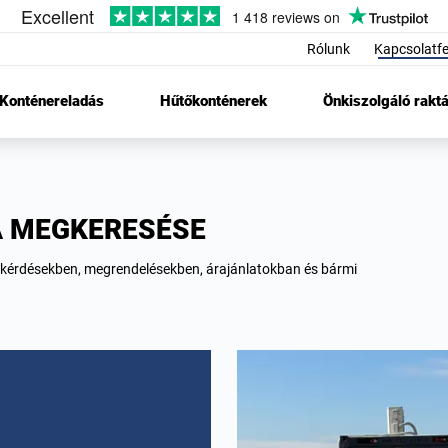
Rólunk
Kapcsolatfe
Konténereladás
Hűtőkonténerek
Önkiszolgáló raktá
A MEGKERESÉSE
ai kérdésekben, megrendelésekben, árajánlatokban és bármi