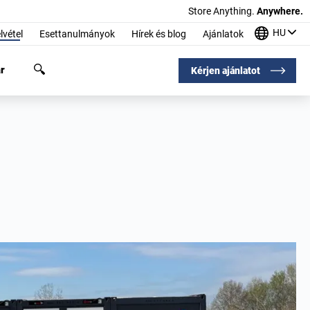
Store Anything.
Anywhere.
HU
lvétel
Esettanulmányok
Hírek és blog
Ajánlatok
r
Kérjen ajánlatot