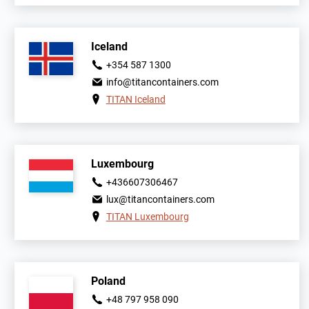
Iceland
+354 587 1300
info@titancontainers.com
TITAN Iceland
Luxembourg
+436607306467
lux@titancontainers.com
TITAN Luxembourg
Poland
+48 797 958 090