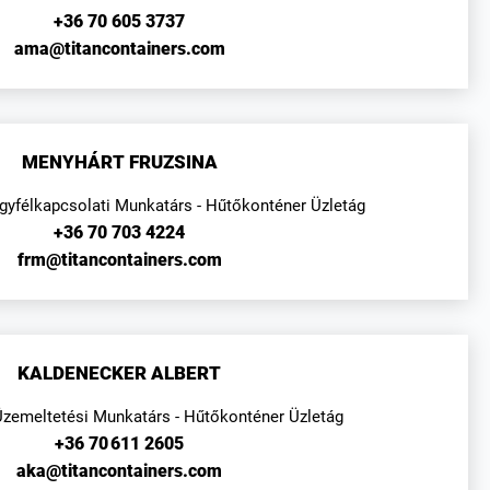
+36 70 605 3737
ama@titancontainers.com
MENYHÁRT FRUZSINA
Ügyfélkapcsolati Munkatárs - Hűtőkonténer Üzletág
+36 70 703 4224
frm@titancontainers.com
KALDENECKER ALBERT
Üzemeltetési Munkatárs - Hűtőkonténer Üzletág
+36 70 611 2605
aka@titancontainers.com