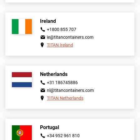
Ireland
+1800 855 707
ie@titancontainers.com
TITAN Ireland
Netherlands
+31 186745886
nl@titancontainers.com
TITAN Netherlands
Portugal
+34 952 961 810