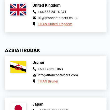
United Kingdom
+44 333 241 4 241
uk@titancontainers.co.uk
TITAN United Kingdom
ÁZSIAI IRODÁK
Brunei
+603 7832 1063
info@titancontainers.com
TITAN Brunei
Japan