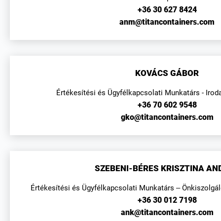
+36 30 627 8424
anm@titancontainers.com
KOVÁCS GÁBOR
Értékesítési és Ügyfélkapcsolati Munkatárs - Irod
+36 70 602 9548
gko@titancontainers.com
SZEBENI-BÉRES KRISZTINA AN
Értékesítési és Ügyfélkapcsolati Munkatárs – Önkiszolgá
+36 30 012 7198
ank@titancontainers.com