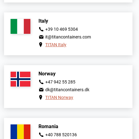
Italy
+39 10 469 5304
it@titancontainers.com
TITAN Italy
Norway
+47 942 55 285
dk@titancontainers.dk
TITAN Norway
Romania
+40 788 520136