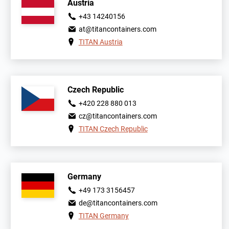
Austria
+43 14240156
at@titancontainers.com
TITAN Austria
Czech Republic
+420 228 880 013
cz@titancontainers.com
TITAN Czech Republic
Germany
+49 173 3156457
de@titancontainers.com
TITAN Germany