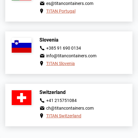
es@titancontainers.com
TITAN Portugal
Slovenia
+385 91 690 0134
info@titancontainers.com
TITAN Slovenia
Switzerland
+41 215751084
ch@titancontainers.com
TITAN Switzerland