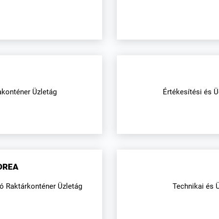
akonténer Üzletág
Értékesítési és 
DREA
ló Raktárkonténer Üzletág
Technikai és 