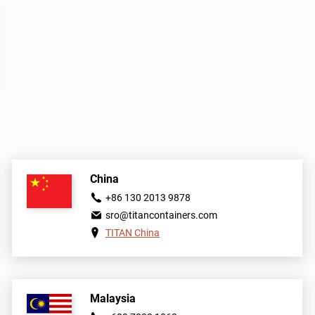
China
+86 130 2013 9878
sro@titancontainers.com
TITAN China
Malaysia