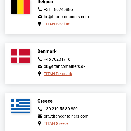
Belgium
+31 186745886
be@titancontainers.com
TITAN Belgium
Denmark
+45 70231718
dk@titancontainers.dk
TITAN Denmark
Greece
+30 210 55 80 850
gr@titancontainers.com
TITAN Greece