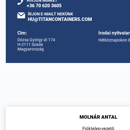
HÍVJON MINKET
+36 70 620 3605
ÍRJON E-MAILT NEKÜNK
HU@TITANCONTAINERS.COM
Cím:
Irodai nyitvata
Dózsa György út 174
Hétköznapokon 08
H-2111 Szada
Magyarország
MOLNÁR ANTAL
Fióktelep-vezető