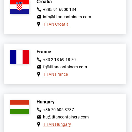
Croatia
+385 91 6900 134
info@titancontainers.com
TITAN Croatia
France
+33 2 18 69 18 70
fr@titancontainers.com
TITAN France
Hungary
+36 70 605 3737
hu@titancontainers.com
TITAN Hungary