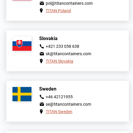
pol@titancontainers.com
TITAN Poland
Slovakia
+421 233 058 638
sk@titancontainers.com
TITAN Slovakia
Sweden
+46 42121955
se@titancontainers.com
TITAN Sweden