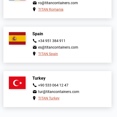
ro@titancontainers.com
TITAN Romania
Spain
+34 951 384 911
es@titancontainers.com
TITAN Spain
Turkey
+90 533 064 12 47
tur@titancontainers.com
TITAN Turkey