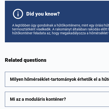
Did you know?
A legtöbben úgy gondolnak a hűtőkonténerre, mint egy óriási hű
termosztátként viselkedik. A rakományt általában rakodás előtt 
hűtőkonténer feladata az, hogy megakadályozza a hőmérséklet vá
Related questions
Milyen hőmérséklet-tartományok érhetők el a hű
Mi az a moduláris konténer?