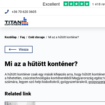
+36 70 620 3605
Kezdőlap
/
Faq
/
Cold storage
/
Mi az a hűtött konténer?
Vissza
Mi az a hűtött konténer?
A hűtött konténer csak egy másik kifejezés arra, hogy hűtött konténer
a hihetetlen, csúcstechnológiás konténerekből Magyarország egész te
számára, legyen szó helyi kisboltokról, gyógyszertárakról,
gyógyszerip
Related link