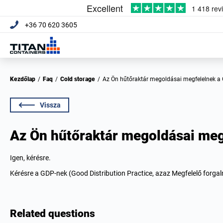
+36 70 620 3605
Kezdőlap
/
Faq
/
Cold storage
/
Az Ön hűtőraktár megoldásai megfelelnek a
Vissza
Az Ön hűtőraktár megoldásai me
Igen, kérésre.
Kérésre a GDP-nek (Good Distribution Practice, azaz Megfelelő forga
Related questions