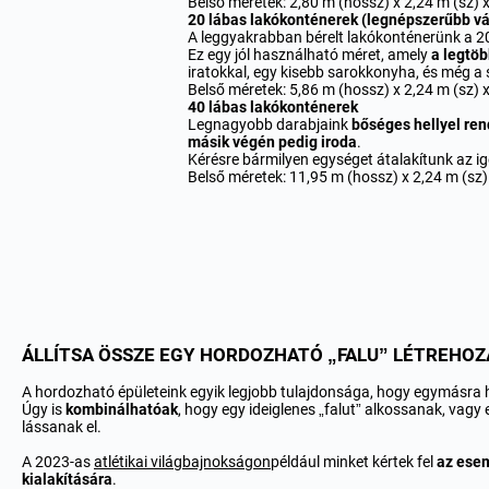
Belső méretek: 2,80 m (hossz) x 2,24 m (sz) 
20 lábas lakókonténerek (legnépszerűbb vá
A leggyakrabban bérelt lakókonténerünk a 2
Ez egy jól használható méret, amely
a legtöb
iratokkal, egy kisebb sarokkonyha, és még a
Belső méretek: 5,86 m (hossz) x 2,24 m (sz) 
40 lábas lakókonténerek
Legnagyobb darabjaink
bőséges hellyel re
másik végén pedig iroda
.
Kérésre bármilyen egységet átalakítunk az i
Belső méretek: 11,95 m (hossz) x 2,24 m (sz)
ÁLLÍTSA ÖSSZE EGY HORDOZHATÓ „FALU” LÉTREHO
A hordozható épületeink egyik legjobb tulajdonsága, hogy egymásra 
Úgy is
kombinálhatóak
, hogy egy ideiglenes „falut” alkossanak, vagy 
lássanak el.
A 2023-as
atlétikai világbajnokságon
például minket kértek fel
az ese
kialakítására
.