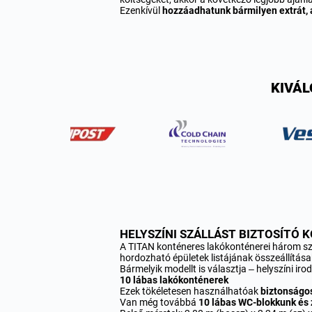
Ezenkívül
hozzáadhatunk bármilyen extrát, 
KIVÁL
HELYSZÍNI SZÁLLÁST BIZTOSÍTÓ 
A TITAN konténeres lakókonténerei három 
hordozható épületek listájának összeállítása
Bármelyik modellt is választja – helyszíni ir
10 lábas lakókonténerek
Ezek tökéletesen használhatóak
biztonságos
Van még továbbá
10 lábas WC-blokkunk és