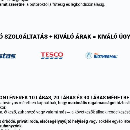
amit szeretne
, a bútoroktól a fűtésig és légkondicionálásig.
Ó SZOLGÁLTATÁS + KIVÁLÓ ÁRAK = KIVÁLÓ ÜG
KONTÉNEREK 10 LÁBAS, 20 LÁBAS ÉS 40 LÁBAS MÉRETB
szabványos méretben kaphatóak, hogy
maximális rugalmasságot
biztosí
kor.
oda, étkező, zuhanyzó vagy valami más –, a következők állnak rendelkezésé
 őrbódé, privát iroda, elsősegélynyújtó helyiség
vagy sokféle egyéb léte
 zuhanyzónk
.