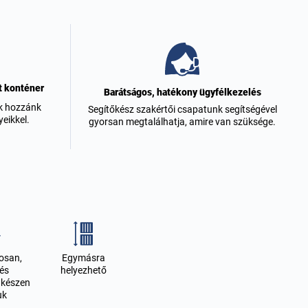
t konténer
Barátságos, hatékony ügyfélkezelés
ak hozzánk
Segítőkész szakértői csapatunk segítségével
eikkel.
gyorsan megtalálhatja, amire van szüksége.
osan,
Egymásra
 és
helyezhető
 készen
uk