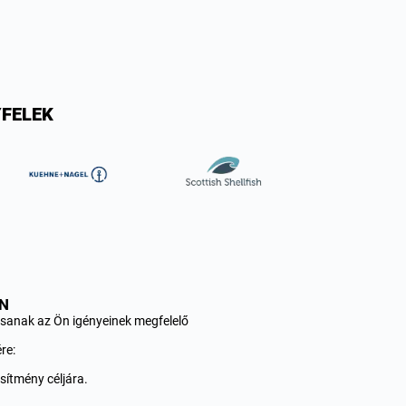
YFELEK
EN
tsanak az Ön igényeinek megfelelő
re:
sítmény céljára.