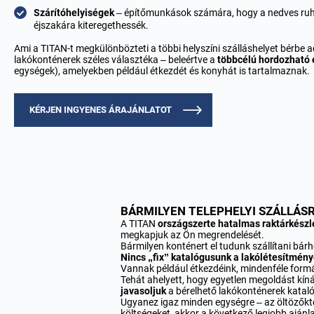
Szárítóhelyiségek
– építőmunkások számára, hogy a nedves ruh
éjszakára kiteregethessék.
Ami a TITAN-t megkülönbözteti a többi helyszíni szálláshelyet bérbe a
lakókonténerek széles választéka – beleértve a
többcélú hordozható 
egységek), amelyekben például étkezdét és konyhát is tartalmaznak.
KÉRJEN INGYENES ÁRAJÁNLATOT
BÁRMILYEN TELEPHELYI SZÁLLÁS
A TITAN
országszerte hatalmas raktárkészl
megkapjuk az Ön megrendelését.
Bármilyen konténert el tudunk szállítani bá
Nincs „fix” katalógusunk a lakólétesítmény
Vannak például étkezdéink, mindenféle formá
Tehát ahelyett, hogy egyetlen megoldást kín
javasoljuk
a bérelhető lakókonténerek katal
Ugyanez igaz minden egységre – az öltözőkt
költségeket, akkor a következő legjobb ajánl