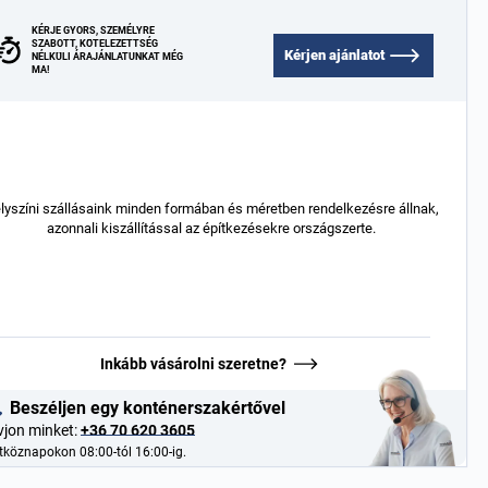
KÉRJE GYORS, SZEMÉLYRE
SZABOTT, KÖTELEZETTSÉG
Kérjen ajánlatot
NÉLKÜLI ÁRAJÁNLATUNKAT MÉG
MA!
lyszíni szállásaink minden formában és méretben rendelkezésre állnak,
azonnali kiszállítással az építkezésekre országszerte.
Inkább vásárolni szeretne?
Beszéljen egy konténerszakértővel
vjon minket:
+36 70 620 3605
tköznapokon 08:00-tól 16:00-ig.