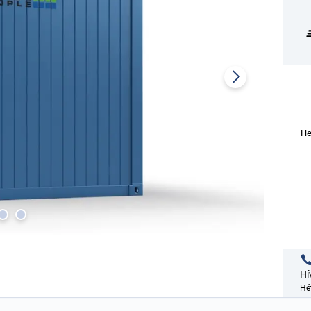
He
Hí
Hé