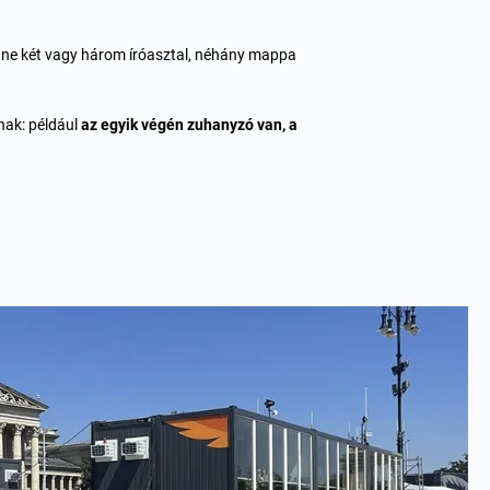
enne két vagy három íróasztal, néhány mappa
lnak: például
az egyik végén zuhanyzó van, a