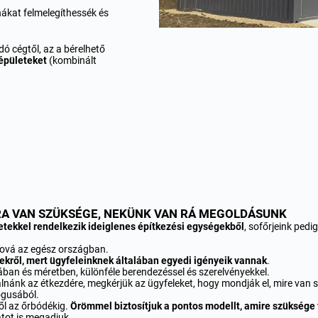
ákat felmelegíthessék és
dó cégtől, az a bérelhető
épületeket
(kombinált
RA VAN SZÜKSÉGE, NEKÜNK VAN RÁ MEGOLDÁSUNK
etekkel rendelkezik ideiglenes építkezési egységekből
, sofőrjeink pedi
rhová az egész országban.
ekről, mert ügyfeleinknek általában egyedi igényeik vannak
.
ban és méretben, különféle berendezéssel és szerelvényekkel.
álnánk az étkezdére, megkérjük az ügyfeleket, hogy mondják el, mire van 
ógusából.
ől az őrbódékig.
Örömmel biztosítjuk a pontos modellt, amire szüksége
atot is megadjuk.