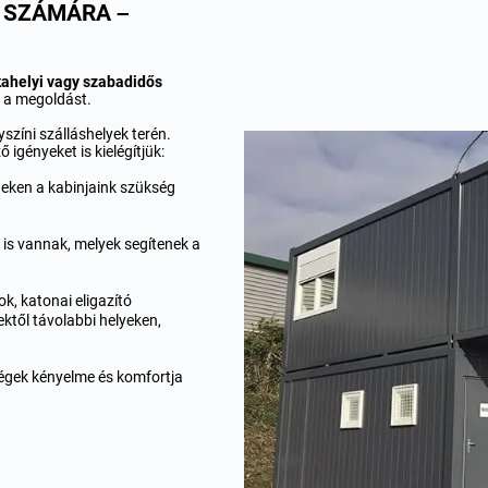
 SZÁMÁRA –
kahelyi vagy szabadidős
k a megoldást.
zíni szálláshelyek terén.
 igényeket is kielégítjük:
neken a kabinjaink szükség
 is vannak, melyek segítenek a
, katonai eligazító
ektől távolabbi helyeken,
égek kényelme és komfortja