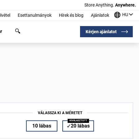
Store Anything.
Anywhere.
HU
lvétel
Esettanulmányok
Hírek és blog
Ajánlatok
r
Kérjen ajánlatot
VÁLASSZA KI A MÉRETET
10 lábas
20 lábas