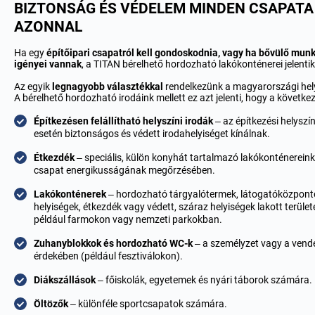
BIZTONSÁG ÉS VÉDELEM MINDEN CSAPATA
AZONNAL
Ha egy
építőipari csapatról kell gondoskodnia, vagy ha bővülő mun
igényei vannak
, a TITAN bérelhető hordozható lakókonténerei jelenti
Az egyik
legnagyobb választékkal
rendelkezünk a magyarországi helys
A bérelhető hordozható irodáink mellett ez azt jelenti, hogy a következő
Építkezésen felállítható helyszíni irodák
– az építkezési helyszí
esetén biztonságos és védett irodahelyiséget kínálnak.
Étkezdék
– speciális, külön konyhát tartalmazó lakókonténereink
csapat energikusságának megőrzésében.
Lakókonténerek
– hordozható tárgyalótermek, látogatóközpontok
helyiségek, étkezdék vagy védett, száraz helyiségek lakott terület
például farmokon vagy nemzeti parkokban.
Zuhanyblokkok és hordozható WC-k
– a személyzet vagy a vend
érdekében (például fesztiválokon).
Diákszállások
– főiskolák, egyetemek és nyári táborok számára.
Öltözők
– különféle sportcsapatok számára.