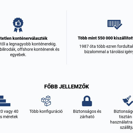
Több mint 550 000 kiszállítot
tetlen konténerválaszték
btől a legnagyobb konténerekig.
1987 óta több ezren fordult
lirodák, offshore konténerek és
bizalommal a tárolási igény
egyebek.
FŐBB JELLEMZŐK
20 vagy 40
Több konfiguráció
Biztonságos és
Biztonság
as méretek
zárható
tisztán
használatra
szállítj