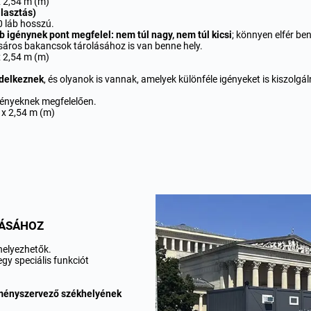
x 2,54 m (m)
lasztás)
0 láb hosszú.
b igénynek pont megfelel: nem túl nagy, nem túl kicsi
; könnyen elfér b
 sáros bakancsok tárolásához is van benne hely.
x 2,54 m (m)
ndelkeznek
, és olyanok is vannak, amelyek különféle igényeket is kiszolgá
gényeknek megfelelően.
 x 2,54 m (m)
ZÁSÁHOZ
helyezhetők.
egy speciális funkciót
ményszervező székhelyének