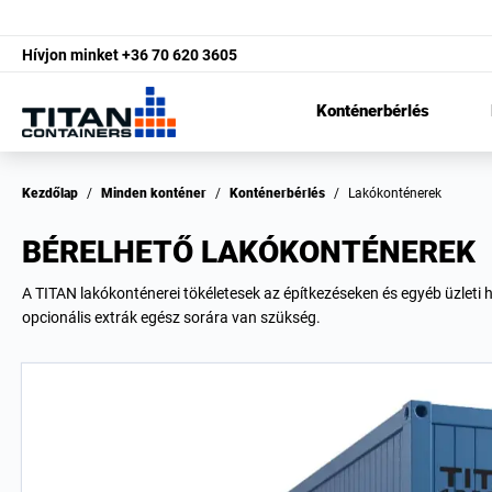
Hívjon minket
+36 70 620 3605
Konténerbérlés
Kezdőlap
/
Minden konténer
/
Konténerbérlés
/
Lakókonténerek
BÉRELHETŐ LAKÓKONTÉNEREK
A TITAN lakókonténerei tökéletesek az építkezéseken és egyéb üzleti 
opcionális extrák egész sorára van szükség.