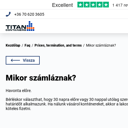
+36 70 620 3605
Kezdőlap
/
Faq
/
Prices, termination, and terms
/
Mikor számláznak?
Vissza
Mikor számláznak?
Havonta előre.
Bérléskor választhat, hogy 30 napra előre vagy 30 nappal utólag szere
határidőt alkalmazunk. Ha nálunk vásárol konténereket, akkor a lakoss
köteles fizetni.