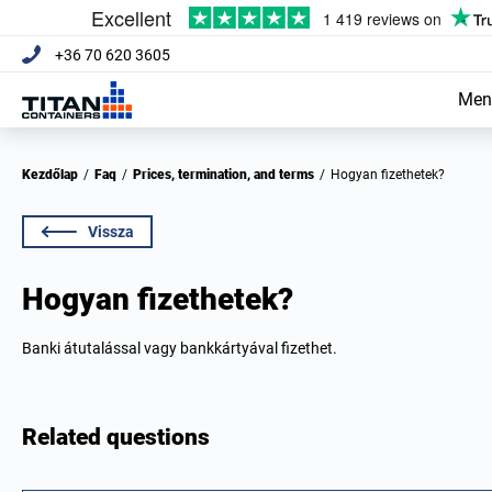
+36 70 620 3605
Men
Kezdőlap
/
Faq
/
Prices, termination, and terms
/
Hogyan fizethetek?
Vissza
Hogyan fizethetek?
Banki átutalással vagy bankkártyával fizethet.
Related questions