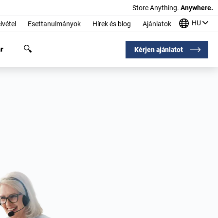
Store Anything.
Anywhere.
HU
lvétel
Esettanulmányok
Hírek és blog
Ajánlatok
r
Kérjen ajánlatot