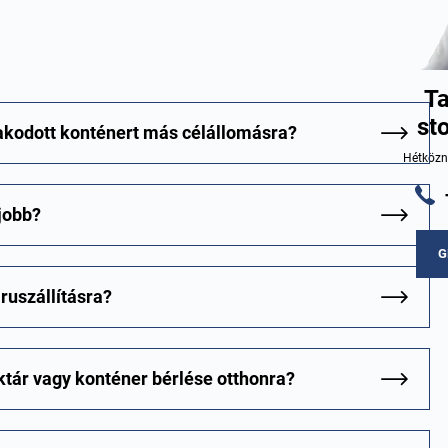
Ta
st
akodott konténert más célállomásra?
Hétközna
jobb?
G
ruszállításra?
ktár vagy konténer bérlése otthonra?