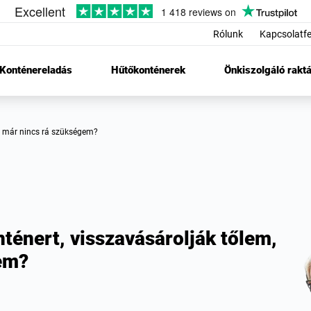
Rólunk
Kapcsolatfe
Konténereladás
Hűtőkonténerek
Önkiszolgáló raktá
ha már nincs rá szükségem?
énert, visszavásárolják tőlem,
em?