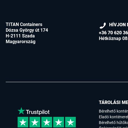
TITAN Containers
HÍVJON 
Dózsa György út 174
+36 70 620 3
H-2111 Szada
Hétköznap 08
Magyarország
TÁROLÁSI M
Bérelhető konté
Eladó konténere
Bérelhető hűtők