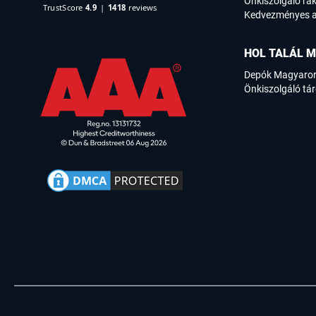
Önkiszolgáló rak
Kedvezményes a
HOL TALÁL M
Depók Magyaro
Önkiszolgáló tár