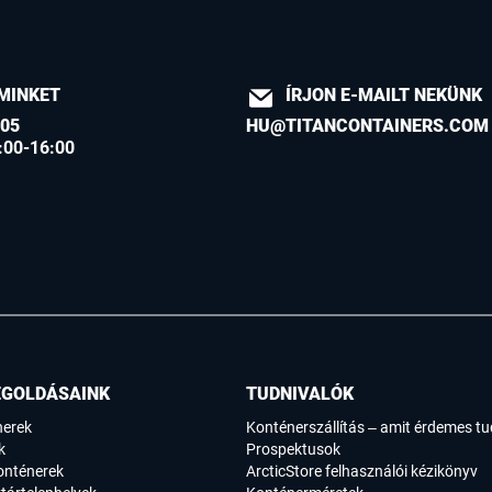
MINKET
ÍRJON E-MAILT NEKÜNK
605
HU@TITANCONTAINERS.COM
:00-16:00
EGOLDÁSAINK
TUDNIVALÓK
nerek
Konténerszállítás – amit érdemes tu
k
Prospektusok
onténerek
ArcticStore felhasználói kézikönyv