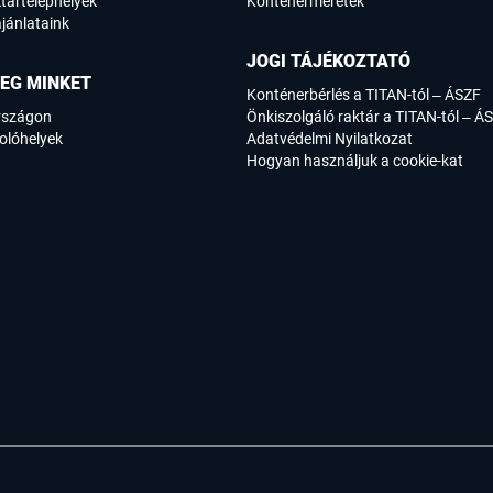
tártelephelyek
Konténerméretek
jánlataink
JOGI TÁJÉKOZTATÓ
EG MINKET
Konténerbérlés a TITAN-tól – ÁSZF
rszágon
Önkiszolgáló raktár a TITAN-tól – Á
olóhelyek
Adatvédelmi Nyilatkozat
Hogyan használjuk a cookie-kat