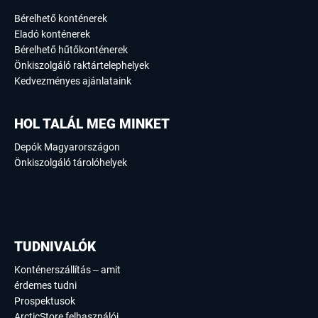
Bérelhető konténerek
Eladó konténerek
Bérelhető hűtőkonténerek
Önkiszolgáló raktártelephelyek
Kedvezményes ajánlataink
HOL TALÁL MEG MINKET
Depók Magyarországon
Önkiszolgáló tárolóhelyek
TUDNIVALÓK
Konténerszállítás – amit
érdemes tudni
Prospektusok
ArcticStore felhasználói