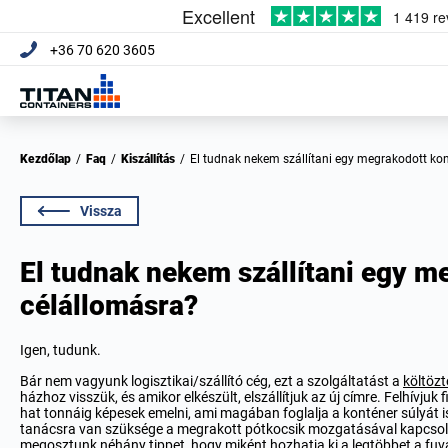
+36 70 620 3605
Kezdőlap
/
Faq
/
Kiszállítás
/
El tudnak nekem szállítani egy megrakodott ko
Vissza
El tudnak nekem szállítani egy 
célállomásra?
Igen, tudunk.
Bár nem vagyunk logisztikai/szállító cég, ezt a szolgáltatást a
költözt
házhoz visszük, és amikor elkészült, elszállítjuk az új címre. Felhívj
hat tonnáig képesek emelni, ami magában foglalja a konténer súlyát is.
tanácsra van szüksége a megrakott pótkocsik mozgatásával kapcso
megosztunk néhány tippet, hogy miként hozhatja ki a legtöbbet a fuv