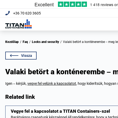
+36 70 620 3605
Kezdőlap
/
Faq
/
Locks and security
/
Valaki betört a konténerembe – meg le
Vissza
Valaki betört a konténerembe – m
Igen – kérjük,
vegye fel velünk a kapcsolatot
, hogy kiderítsük, hogyan
Related link
Vegye fel a kapcsolatot a TITAN Containers-szel
Barátságos csapatunk készséggel áll rendelkezésre, hogy a techn