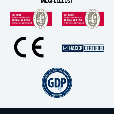
MEGFELELÉST