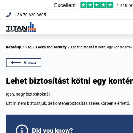
+36 70 620 3605
Kezdőlap
/
Faq
/
Locks and security
/
Lehet biztosítást kötni egy konténerre?
Vissza
Lehet biztosítást kötni egy konté
Igen, nagy biztosítóknál.
Ezt mi nem biztosítjuk, de konténerbiztosítás széles körben elérhető.
Did you know?