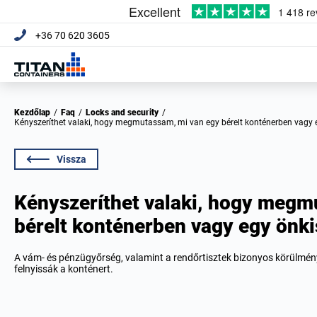
+36 70 620 3605
Kezdőlap
/
Faq
/
Locks and security
/
Kényszeríthet valaki, hogy megmutassam, mi van egy bérelt konténerben vagy 
Vissza
Kényszeríthet valaki, hogy megm
bérelt konténerben vagy egy önki
A vám- és pénzügyőrség, valamint a rendőrtisztek bizonyos körülmén
felnyissák a konténert.