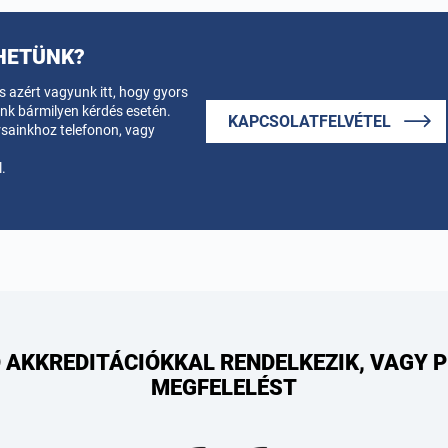
HETÜNK?
 azért vagyunk itt, hogy gyors
k bármilyen kérdés esetén.
KAPCSOLATFELVÉTEL
rsainkhoz telefonon, vagy
.
 AKKREDITÁCIÓKKAL RENDELKEZIK, VAGY 
MEGFELELÉST