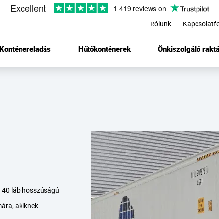
Rólunk
Kapcsolatfe
Konténereladás
Hűtőkonténerek
Önkiszolgáló raktá
gy 40 láb hosszúságú
ára, akiknek