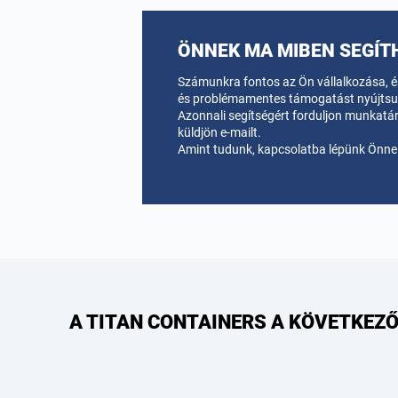
ÖNNEK MA MIBEN SEGÍT
Számunkra fontos az Ön vállalkozása, és
és problémamentes támogatást nyújtsun
Azonnali segítségért forduljon munkatá
küldjön e-mailt.
Amint tudunk, kapcsolatba lépünk Önnel
A TITAN CONTAINERS A KÖVETKEZŐ