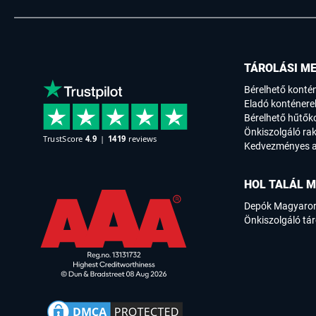
TÁROLÁSI M
Bérelhető konté
Eladó konténere
Bérelhető hűtők
Önkiszolgáló rak
Kedvezményes a
HOL TALÁL M
Depók Magyaro
Önkiszolgáló tár