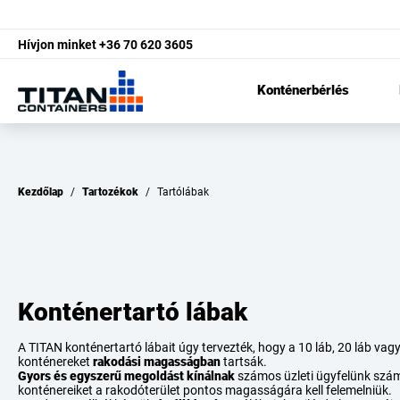
Hívjon minket
+36 70 620 3605
Konténerbérlés
Kezdőlap
/
Tartozékok
/
Tartólábak
Konténertartó lábak
A TITAN konténertartó lábait úgy tervezték, hogy a 10 láb, 20 láb va
konténereket
rakodási magasságban
tartsák.
Gyors és egyszerű megoldást kínálnak
számos üzleti ügyfelünk szám
konténereiket a rakodóterület pontos magasságára kell felemelniük.