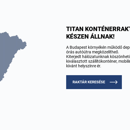
TITAN KONTÉNERRAKT
KÉSZEN ÁLLNAK!
A Budapest környékén működő depói
órás autóútra megközelítheő.
Kiterjedt hálózatunknak köszönhetőe
kiválasztott szállítókonténer, mobil
kívánt helyszínre ér.
RAKTÁR KERESÉSE