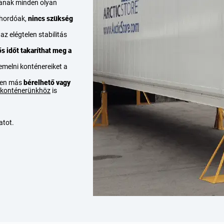
tanak minden olyan
nhordóak,
nincs szükség
z elégtelen stabilitás
ős időt
takaríthat meg a
 emelni konténereiket a
nden más
bérelhető vagy
árkonténerünkhöz
is
atot.