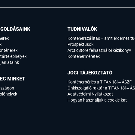
EGOLDÁSAINK
TUDNIVALÓK
nerek
Konténerszállítás – amit érdemes tu
k
Prospektusok
onténerek
ArcticStore felhasználói kézikönyv
tártelephelyek
Konténerméretek
jánlataink
JOGI TÁJÉKOZTATÓ
EG MINKET
Konténerbérlés a TITAN-tól – ÁSZF
rszágon
Önkiszolgáló raktár a TITAN-tól – Á
olóhelyek
Adatvédelmi Nyilatkozat
Hogyan használjuk a cookie-kat