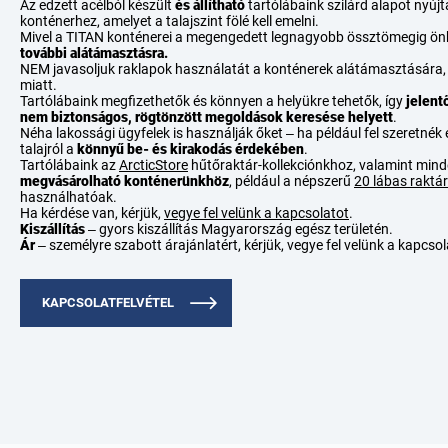
Az edzett acélból készült
és állítható
tartólábaink szilárd alapot nyúj
konténerhez, amelyet a talajszint fölé kell emelni.
Mivel a TITAN konténerei a megengedett legnagyobb össztömegig ö
további
alátámasztásra.
NEM javasoljuk raklapok használatát a konténerek alátámasztására, a
miatt.
Tartólábaink megfizethetők és könnyen a helyükre tehetők, így
jelent
nem biztonságos, rögtönzött megoldások keresése helyett
.
Néha lakossági ügyfelek is használják őket – ha például fel szeretnék
talajról a
könnyű be- és kirakodás érdekében
.
Tartólábaink az
ArcticStore
hűtőraktár-kollekciónkhoz, valamint mi
megvásárolható konténerünkhöz
, például a népszerű
20 lábas rakt
használhatóak.
Ha kérdése van, kérjük,
vegye fel velünk a kapcsolatot
.
Kiszállítás
– gyors kiszállítás Magyarország egész területén.
Ár
– személyre szabott árajánlatért, kérjük, vegye fel velünk a kapcsol
KAPCSOLATFELVÉTEL