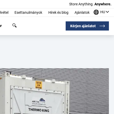
Store Anything.
Anywhere.
HU
lvétel
Esettanulmányok
Hírek és blog
Ajánlatok
r
Kérjen ajánlatot