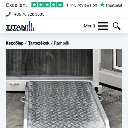
+36 70 620 3605
Menü
Kezdőlap
/
Tartozékok
/
Rámpák