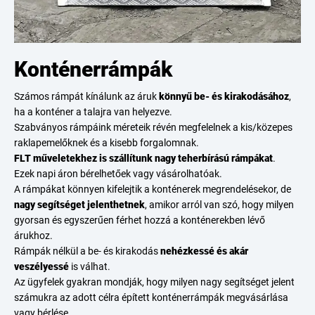
Konténerrámpák
Számos rámpát kínálunk az áruk
könnyű be- és kirakodásához
,
ha a konténer a talajra van helyezve.
Szabványos rámpáink méreteik révén megfelelnek a kis/közepes
raklapemelőknek és a kisebb forgalomnak.
FLT műveletekhez is szállítunk nagy teherbírású rámpákat
.
Ezek napi áron bérelhetőek vagy vásárolhatóak.
A rámpákat könnyen kifelejtik a konténerek megrendelésekor, de
nagy segítséget jelenthetnek
, amikor arról van szó, hogy milyen
gyorsan és egyszerűen férhet hozzá a konténerekben lévő
árukhoz.
Rámpák nélkül a be- és kirakodás
nehézkessé és akár
veszélyessé
is válhat.
Az ügyfelek gyakran mondják, hogy milyen nagy segítséget jelent
számukra az adott célra épített konténerrámpák megvásárlása
vagy bérlése.