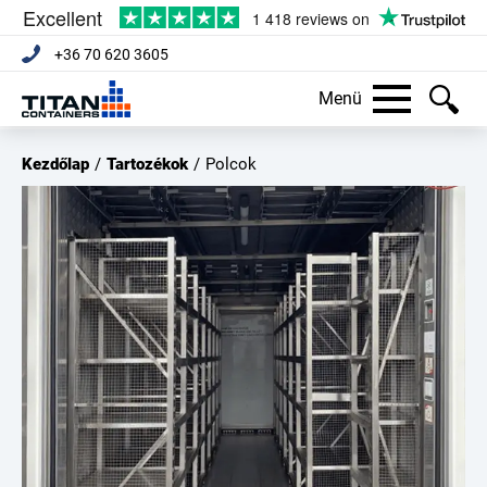
+36 70 620 3605
Menü
Kezdőlap
/
Tartozékok
/
Polcok