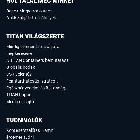
HOL TALÁL MEG MINKET
Depók Magyarországon
Önkiszolgáló tárolóhelyek
TITAN VILÁGSZERTE
Mindig örömünkre szolgál a
megkeresése
A TITAN Containers bemutatása
Globális irodák
CSR Jelentés
Fenntarthatósági stratégia
Egészségvédelmi és Biztonsági
TITAN Impact
Média és sajtó
TUDNIVALÓK
Konténerszállítás – amit
érdemes tudni