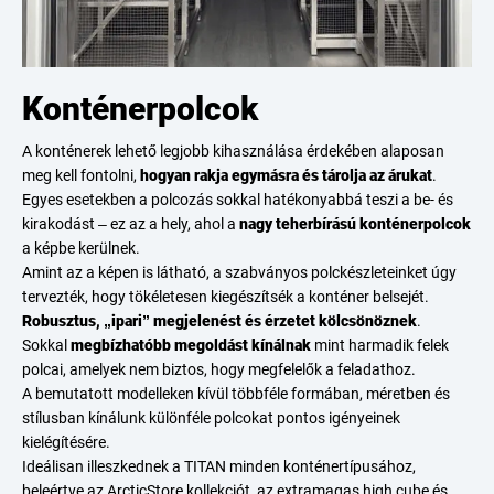
Konténerpolcok
A konténerek lehető legjobb kihasználása érdekében alaposan
meg kell fontolni,
hogyan rakja egymásra és tárolja az árukat
.
Egyes esetekben a polcozás sokkal hatékonyabbá teszi a be- és
kirakodást – ez az a hely, ahol a
nagy teherbírású konténerpolcok
a képbe kerülnek.
Amint az a képen is látható, a szabványos polckészleteinket úgy
tervezték, hogy tökéletesen kiegészítsék a konténer belsejét.
Robusztus, „ipari” megjelenést és érzetet kölcsönöznek
.
Sokkal
megbízhatóbb megoldást kínálnak
mint harmadik felek
polcai, amelyek nem biztos, hogy megfelelők a feladathoz.
A bemutatott modelleken kívül többféle formában, méretben és
stílusban kínálunk különféle polcokat
pontos igényeinek
kielégítésére.
Ideálisan illeszkednek a TITAN minden konténertípusához,
beleértve az
ArcticStore
kollekciót, az extramagas
high cube
és