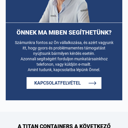
ÖNNEK MA MIBEN SEGÍTHETÜNK?
Számunkra fontos az Ön vállalkozása, és azért vagyunk
itt, hogy gyors és problémamentes támogatást
nyújtsunk bármilyen kérdés esetén.
Azonnali segítségért forduljon munkatársainkhoz
telefonon, vagy küldjön e-mailt.
Amint tudunk, kapcsolatba lépünk Önnel.
KAPCSOLATFELVÉTEL
A TITAN CONTAINERS A KÖVETKEZŐ