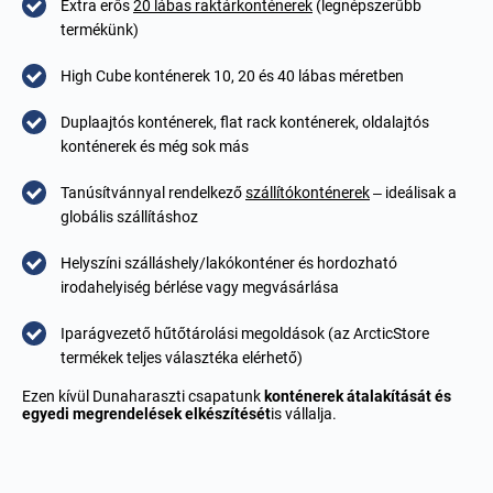
Extra erős
20 lábas raktárkonténerek
(legnépszerűbb
termékünk)
High Cube konténerek 10, 20 és 40 lábas méretben
Duplaajtós konténerek, flat rack konténerek, oldalajtós
konténerek és még sok más
Tanúsítvánnyal rendelkező
szállítókonténerek
– ideálisak a
globális szállításhoz
Helyszíni szálláshely/lakókonténer és hordozható
irodahelyiség bérlése vagy megvásárlása
Iparágvezető hűtőtárolási megoldások (az ArcticStore
termékek teljes választéka elérhető)
Ezen kívül Dunaharaszti csapatunk
konténerek átalakítását
és
egyedi megrendelések elkészítését
is vállalja.