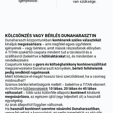
igényeikkel.
van szüksége.
KÖLCSÖNZÉS VAGY BÉRLÉS DUNAHARASZTIN
Dunaharaszti központunkban
konténerek széles választékát
kínáljuk
megvásárlásra
– ami megfelel egyes ügyfeleink
igényeinek – vagy bérlésre, amit mások részesítenek előnyben
.
A TITAN szakértői csapata mindent tud a tárolásról és a
szállításról (beleértve a
hűtőraktárakat
is), és mindenben a
rendelkezésére.
Csapatunk képes a
gyors és
költséghatékony
konténerszállítást
megszervezésére Dunaharaszti környékén,
bérleti feltételeink
pedig rendkívül rugalmasak
.
Miért kötelezze el magát hosszú távú szerződéssel, ha a csomag
módosulhat?
Számos bérlési lehetőségünk mellett – beleértve a TITAN elismert
ArcticStore
hűtőegységeink
10 lábas, 20 lábas és 40 lábas
változatait
– több száz különféle állapotú
konténert
kínálunk
megvásárlásra
, az egészen újtól (egy teljesített út) a használt
egységekig.
Az árak állapottól függően változnak.
Ha
használt konténert szeretne vásárolni Dunaharasztiban
,
vegye fel velünk a kapcsolatot, mi pedig ismertetjük az aktuális