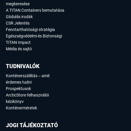
megkeresése
A TITAN Containers bemutatása
Globális irodák
CSR Jelentés
Fenntarthatósági stratégia
Egészségvédelmi és Biztonsági
TITAN Impact
Média és sajtó
TUDNIVALÓK
Konténerszállítás – amit
érdemes tudni
Prospektusok
ArcticStore felhasználói
kézikönyv
Konténerméretek
JOGI TÁJÉKOZTATÓ