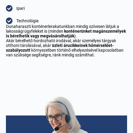
Ipari
Technológia
Dunaharaszti konténerlerakatunkban mindig szívesen látjuk a
lakossági ügyfeleket is (minden
konténerünket magánszemélyek
is bérelhetik vagy megvásárolhatják
).
Akár bérelhető hordozható irodával, akár személyes tárgyak
otthoni tárolásával, akár
üzleti árucikkeinek
hőmérséklet-
szabályozott
környezetben történő elhelyezésével kapcsolatban
van szüksége segítségre, ránk mindig számíthat.