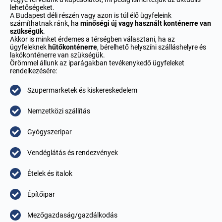
lehetőségeket.
A Budapest déli részén vagy azon is túl élő ügyfeleink
számíthatnak ránk, ha
minőségi
új vagy használt konténerre van
szükségük
.
Akkor is minket érdemes a térségben választani, ha az
ügyfeleknek
hűtőkonténerre
, bérelhető helyszíni szálláshelyre és
lakókonténerre van szükségük.
Örömmel állunk az iparágakban tevékenykedő ügyfeleket
rendelkezésére:
Szupermarketek és kiskereskedelem
Nemzetközi szállítás
Gyógyszeripar
Vendéglátás és rendezvények
Ételek és italok
Építőipar
Mezőgazdaság/gazdálkodás