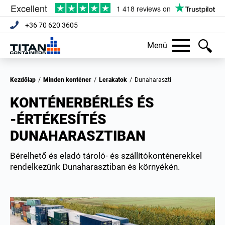
+36 70 620 3605
Menü
Kezdőlap
/
Minden konténer
/
Lerakatok
/
Dunaharaszti
KONTÉNERBÉRLÉS ÉS
-ÉRTÉKESÍTÉS
DUNAHARASZTIBAN
Bérelhető és eladó tároló- és szállítókonténerekkel
rendelkezünk Dunaharasztiban és környékén.