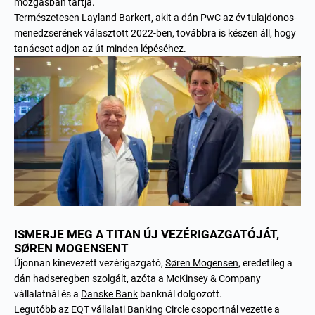
mozgásban tartja.
Természetesen Layland Barkert, akit
a dán PwC az év tulajdonos-
menedzserének választott
2022-ben, továbbra is készen áll, hogy
tanácsot adjon az út minden lépéséhez.
ISMERJE MEG A TITAN ÚJ VEZÉRIGAZGATÓJÁT,
SØREN MOGENSENT
Újonnan kinevezett vezérigazgató,
Søren Mogensen
, eredetileg a
dán hadseregben szolgált, azóta a
McKinsey & Company
vállalatnál és a
Danske Bank
banknál dolgozott.
Legutóbb az
EQT vállalati Banking Circle csoportnál
vezette a