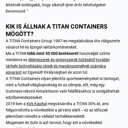
lehetnék boldogabb, hogy sikerült ilyen erős tehetségeket
bevonnunk.”
KIK IS ÁLLNAK A TITAN CONTAINERS
MÖGÖTT?
A TITAN Containers Group 1987-es megalakulása óta világszerte
vásárol fel és lízingel raktárkonténereket.
Ma a TITAN
több mint 50 000 konténerét
használják szinte
mindenre az
élelmiszerek és gyógyszerek hűtésétől
további
tárhely biztosításáig cégek és magánszemélyek számára
egyaránt
az Egyesült Királyságban és azon túl.
A TITAN Containers olyan jelentős sporteseményeket is támogat,
mint a futball-világbajnokság és az olimpia, sőt, még
egy
Guinness-rekord Antarktiszon való felállításához is szolgáltattak
edzőberendezéseket
.
2019-ben a
Kirk Kapital
megvásárolta a TITAN 30%-át, ami
felgyorsította a növekedést a járvány alatt – ez az időszak
jelentősen növelte a vállalat termékkeresletét.
Mogensen és Suhr is azt tervezi, hogy ezt a növekedést