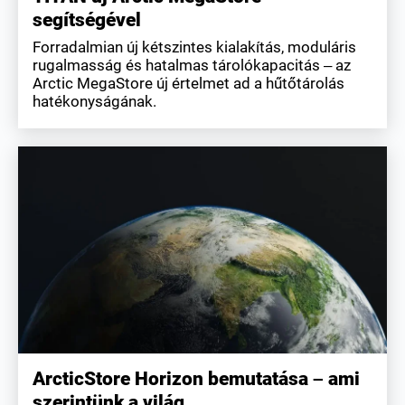
segítségével
Forradalmian új kétszintes kialakítás, moduláris
rugalmasság és hatalmas tárolókapacitás – az
Arctic MegaStore új értelmet ad a hűtőtárolás
hatékonyságának.
ArcticStore Horizon bemutatása – ami
szerintünk a világ