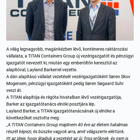
A világ legnagyobb, magánkézben lévő, konténeres raktározási
vállalata, a TITAN Containers Group új vezérigazgatót és pénzügyi
igazgatót nevezett ki, miután egy emberöltőn keresztül az
alapítóval, Layland Barkerrel vezette.
A dán alapítású vállalat vezetését vezérigazgatóként Søren Skov
Mogensen, pénzügyi igazgatóként pedig Søren Søgaard Suhr
veszi át.
A TITAN alapítója és régóta hivatalban lévő vezérigazgatója,
Barker az igazgatótanács elnöki posztjára lép.
Layland Barker, a TITAN igazgatótanácsának új elnöke a
következőket osztotta meg:
„A TITAN Containers Group majdnem 40 éve az életem hatalmas
részét képezi, és büszke vagyok arra, amit világszerte elértünk.
Itt az ideje, hogy átadjuk a vezetést az új, friss erőknek, és nem is