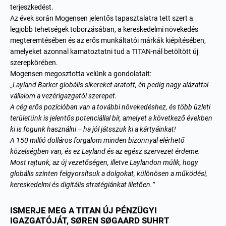
terjeszkedést.
Az évek során Mogensen jelentős tapasztalatra tett szert a
legjobb tehetségek toborzásában, a kereskedelmi növekedés
megteremtésében és az erős munkáltatói márkák kiépítésében,
amelyeket azonnal kamatoztatni tud a TITAN-nál betöltött új
szerepkörében.
Mogensen megosztotta velünk a gondolatait:
„Layland Barker globális sikereket aratott, én pedig nagy alázattal
vállalom a vezérigazgatói szerepet.
A cég erős pozícióban van a további növekedéshez, és több üzleti
területünk is jelentős potenciállal bír, amelyet a következő években
ki is fogunk használni – ha jól játsszuk ki a kártyáinkat!
A 150 millió dolláros forgalom minden bizonnyal elérhető
közelségben van, és ez Layland és az egész szervezet érdeme.
Most rajtunk, az új vezetőségen, illetve Laylandon múlik, hogy
globális szinten felgyorsítsuk a dolgokat, különösen a működési,
kereskedelmi és digitális stratégiánkat illetően.”
ISMERJE MEG A TITAN ÚJ PÉNZÜGYI
IGAZGATÓJÁT, SØREN SØGAARD SUHRT