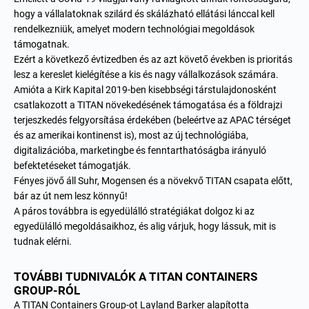
hogy a vállalatoknak szilárd és skálázható ellátási lánccal kell
rendelkezniük, amelyet modern technológiai megoldások
támogatnak.
Ezért a következő évtizedben és az azt követő években is prioritás
lesz a kereslet kielégítése a kis és nagy vállalkozások számára.
Amióta a Kirk Kapital 2019-ben kisebbségi társtulajdonosként
csatlakozott a TITAN növekedésének támogatása és a földrajzi
terjeszkedés felgyorsítása érdekében (beleértve az APAC térséget
és az amerikai kontinenst is), most az új technológiába,
digitalizációba, marketingbe és fenntarthatóságba irányuló
befektetéseket támogatják.
Fényes jövő áll Suhr, Mogensen és a növekvő TITAN csapata előtt,
bár az út nem lesz könnyű!
A páros továbbra is egyedülálló stratégiákat dolgoz ki az
egyedülálló megoldásaikhoz, és alig várjuk, hogy lássuk, mit is
tudnak elérni.
TOVÁBBI TUDNIVALÓK A TITAN CONTAINERS
GROUP-RÓL
A TITAN Containers Group-ot Layland Barker alapította