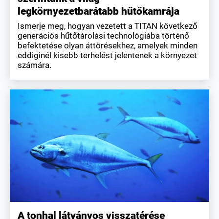
legkörnyezetbarátabb hűtőkamrája
Ismerje meg, hogyan vezetett a TITAN következő
generációs hűtőtárolási technológiába történő
befektetése olyan áttörésekhez, amelyek minden
eddiginél kisebb terhelést jelentenek a környezet
számára.
A tonhal látványos visszatérése