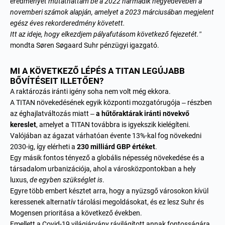
eredményét mutathattam be a 2022 harmadik negyedévében a
novemberi számok alapján, amelyet a 2023 márciusában megjelent
egész éves rekorderedmény követett.
Itt az ideje, hogy elkezdjem pályafutásom következő fejezetét.”
mondta
Søren Søgaard Suhr
pénzügyi igazgató.
MI A KÖVETKEZŐ LÉPÉS A TITAN LEGÚJABB
BŐVÍTÉSEIT ILLETŐEN?
A raktározás iránti igény soha nem volt még ekkora.
A TITAN növekedésének egyik központi mozgatórugója – részben
az éghajlatváltozás miatt –
a hűtőraktárak iránti növekvő
kereslet
, amelyet a TITAN továbbra is igyekszik kielégíteni.
Valójában az ágazat várhatóan évente 13%-kal fog növekedni
2030-ig, így elérheti a
230 milliárd GBP értéket
.
Egy másik fontos tényező a globális népesség növekedése és a
társadalom urbanizációja, ahol a városközpontokban a hely
luxus,
de egyben szükséglet is
.
Egyre több embert késztet arra, hogy a nyüzsgő városokon kívül
keressenek alternatív tárolási megoldásokat, és ez lesz Suhr és
Mogensen prioritása a következő években.
Emellett a Covid-19 világjárvány rávilágított annak fontosságára,