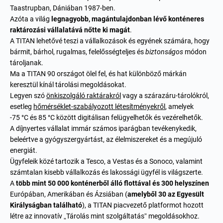
Taastrupban, Dániában 1987-ben.
Azóta a világ
legnagyobb, magántulajdonban lévő konténeres
raktározási vállalatává nőtte ki magát
.
A TITAN lehetővé teszi a vállalkozások és egyének számára, hogy
bármit, bárhol, rugalmas, felelősségteljes és
biztonságos
módon
tároljanak.
Ma a TITAN 90 országot ölel fel, és hat különböző márkán
keresztül kínál tárolási megoldásokat.
Legyen szó
önkiszolgáló raktárakról
vagy a szárazáru-tárolókról,
esetleg
hőmérséklet-szabályozott létesítményekről
, amelyek
-75 °C és 85 °C között digitálisan felügyelhetők és vezérelhetők.
A díjnyertes vállalat immár számos iparágban tevékenykedik,
beleértve a gyógyszergyártást, az élelmiszereket és a megújuló
energiát.
Ügyfeleik közé tartozik a Tesco, a Vestas és a Sonoco, valamint
számtalan kisebb vállalkozás és lakossági ügyfél is világszerte.
A
több mint 50 000 konténerből álló flottával és 300 helyszínen
Európában, Amerikában és Ázsiában (
amelyből 30 az Egyesült
Királyságban található
), a TITAN piacvezető platformot hozott
létre az innovatív „Tárolás mint szolgáltatás” megoldásokhoz.