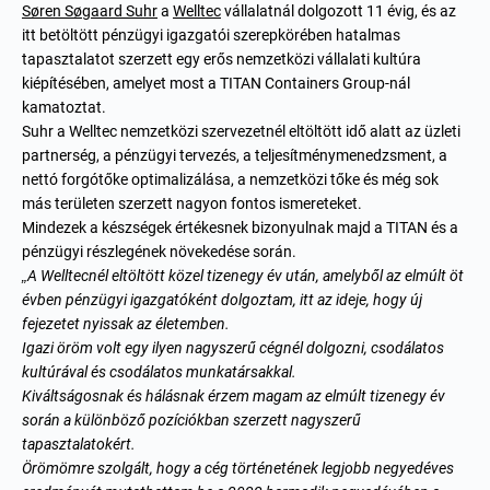
Søren Søgaard Suhr
a
Welltec
vállalatnál dolgozott 11 évig, és az
itt betöltött pénzügyi igazgatói szerepkörében hatalmas
tapasztalatot szerzett egy erős nemzetközi vállalati kultúra
kiépítésében, amelyet most a TITAN Containers Group-nál
kamatoztat.
Suhr a Welltec nemzetközi szervezetnél eltöltött idő alatt az üzleti
partnerség, a pénzügyi tervezés, a teljesítménymenedzsment, a
nettó forgótőke optimalizálása, a nemzetközi tőke és még sok
más területen szerzett nagyon fontos ismereteket.
Mindezek a készségek értékesnek bizonyulnak majd a TITAN és a
pénzügyi részlegének növekedése során.
„A Welltecnél eltöltött közel tizenegy év után, amelyből az elmúlt öt
évben pénzügyi igazgatóként dolgoztam, itt az ideje, hogy új
fejezetet nyissak az életemben.
Igazi öröm volt egy ilyen nagyszerű cégnél dolgozni, csodálatos
kultúrával és csodálatos munkatársakkal.
Kiváltságosnak és hálásnak érzem magam az elmúlt tizenegy év
során a különböző pozíciókban szerzett nagyszerű
tapasztalatokért.
Örömömre szolgált, hogy a cég történetének legjobb negyedéves