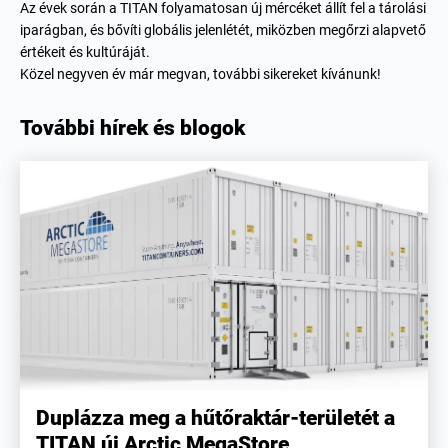
Az évek során a TITAN folyamatosan új mércéket állít fel a tárolási
iparágban, és bővíti globális jelenlétét, miközben megőrzi alapvető
értékeit és kultúráját.
Közel negyven év már megvan, további sikereket kívánunk!
További hírek és blogok
Duplázza meg a hűtőraktár-területét a
TITAN új Arctic MegaStore