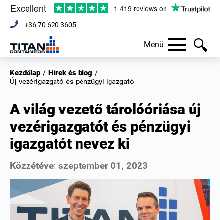
+36 70 620 3605
Menü
Kezdőlap
/
Hírek és blog
/
Új vezérigazgató és pénzügyi igazgató
A világ vezető tárolóóriása új
vezérigazgatót és pénzügyi
igazgatót nevez ki
Közzétéve:
szeptember 01, 2023