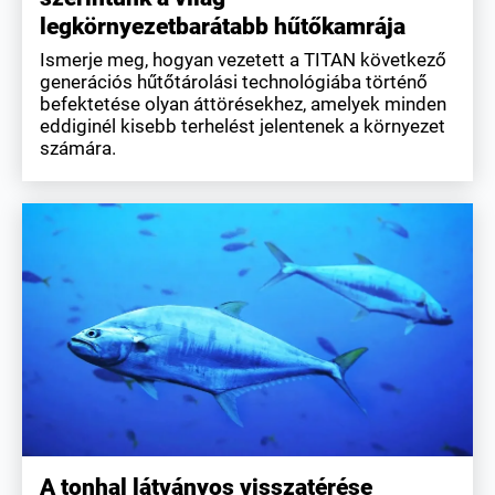
legkörnyezetbarátabb hűtőkamrája
Ismerje meg, hogyan vezetett a TITAN következő
generációs hűtőtárolási technológiába történő
befektetése olyan áttörésekhez, amelyek minden
eddiginél kisebb terhelést jelentenek a környezet
számára.
A tonhal látványos visszatérése