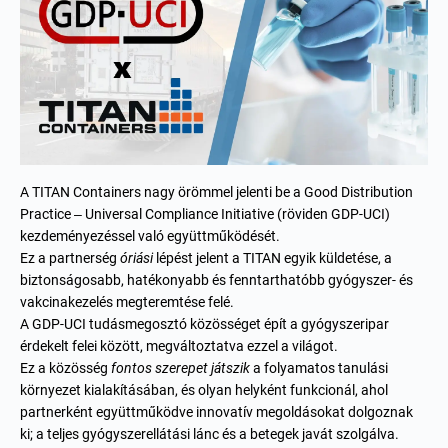
A TITAN Containers nagy örömmel jelenti be a Good Distribution
Practice – Universal Compliance Initiative (röviden GDP-UCI)
kezdeményezéssel való együttműködését.
Ez a partnerség
óriási
lépést jelent a TITAN egyik küldetése, a
biztonságosabb, hatékonyabb és fenntarthatóbb gyógyszer- és
vakcinakezelés megteremtése felé.
A GDP-UCI tudásmegosztó közösséget épít a gyógyszeripar
érdekelt felei között, megváltoztatva ezzel a világot.
Ez a közösség
fontos szerepet játszik
a folyamatos tanulási
környezet kialakításában, és olyan helyként funkcionál, ahol
partnerként együttműködve innovatív megoldásokat dolgoznak
ki; a teljes gyógyszerellátási lánc és a betegek javát szolgálva.