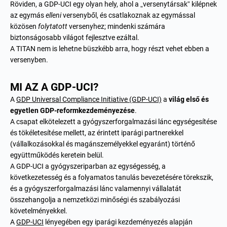
Röviden, a GDP-UCI egy olyan hely, ahol a „versenytársak” kilépnek
az egymás
elleni
versenyből, és csatlakoznak az egymással
közösen
folytatott
versenyhez; mindenki számára
biztonságosabb világot fejlesztve ezáltal.
A TITAN nem is lehetne büszkébb arra, hogy részt vehet ebben a
versenyben.
MI AZ A GDP-UCI?
A
GDP Universal Compliance Initiative (GDP-UCI)
a
világ első és
egyetlen GDP-reformkezdeményezése
.
A csapat elkötelezett a gyógyszerforgalmazási lánc egységesítése
és tökéletesítése mellett, az érintett iparági partnerekkel
(vállalkozásokkal és magánszemélyekkel egyaránt) történő
együttműködés keretein belül.
A GDP-UCI a gyógyszeriparban az egységesség, a
következetesség és a folyamatos tanulás bevezetésére törekszik,
és a gyógyszerforgalmazási lánc valamennyi vállalatát
összehangolja a nemzetközi minőségi és szabályozási
követelményekkel.
A
GDP-UCI
lényegében egy iparági kezdeményezés alapján