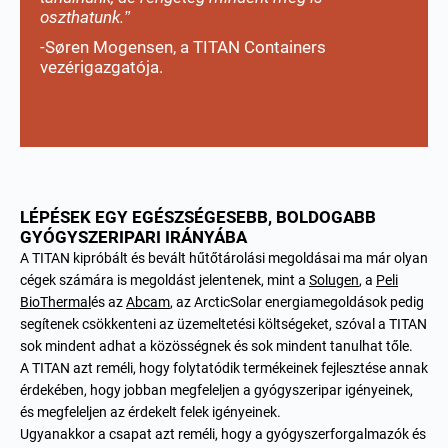
oszthatunk.”
-Søren Mogensen, a TITAN Containers
vezérigazgatója.
LÉPÉSEK EGY EGÉSZSÉGESEBB, BOLDOGABB
GYÓGYSZERIPARI IRÁNYÁBA
A TITAN kipróbált és bevált hűtőtárolási megoldásai ma már olyan
cégek számára is megoldást jelentenek, mint a
Solugen
, a
Peli
BioThermal
és az
Abcam
, az ArcticSolar energiamegoldások pedig
segítenek csökkenteni az üzemeltetési költségeket, szóval a TITAN
sok mindent adhat a közösségnek és sok mindent tanulhat tőle.
A TITAN azt reméli, hogy folytatódik termékeinek fejlesztése annak
érdekében, hogy jobban megfeleljen a gyógyszeripar igényeinek,
és megfeleljen az érdekelt felek igényeinek.
Ugyanakkor a csapat azt reméli, hogy a gyógyszerforgalmazók és