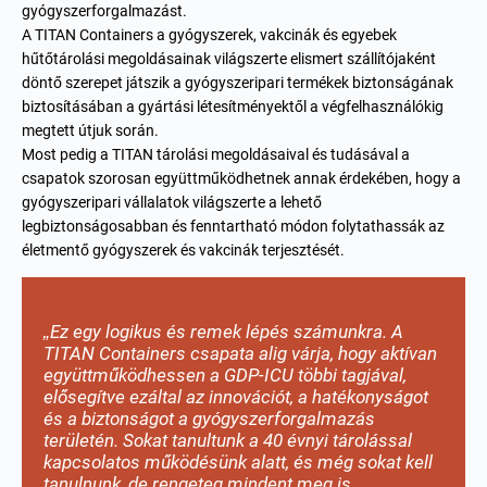
gyógyszerforgalmazást.
A TITAN Containers a gyógyszerek, vakcinák és egyebek
hűtőtárolási megoldásainak
világszerte elismert szállítójaként
döntő szerepet játszik a gyógyszeripari termékek biztonságának
biztosításában a gyártási létesítményektől a végfelhasználókig
megtett útjuk során.
Most pedig a TITAN tárolási megoldásaival és tudásával a
csapatok szorosan együttműködhetnek annak érdekében, hogy a
gyógyszeripari vállalatok világszerte a lehető
legbiztonságosabban és fenntartható módon folytathassák az
életmentő gyógyszerek és vakcinák terjesztését.
„Ez egy logikus és remek lépés számunkra. A
TITAN Containers csapata alig várja, hogy aktívan
együttműködhessen a GDP-ICU többi tagjával,
elősegítve ezáltal az innovációt, a hatékonyságot
és a biztonságot a gyógyszerforgalmazás
területén. Sokat tanultunk a 40 évnyi tárolással
kapcsolatos működésünk alatt, és még sokat kell
tanulnunk, de rengeteg mindent meg is