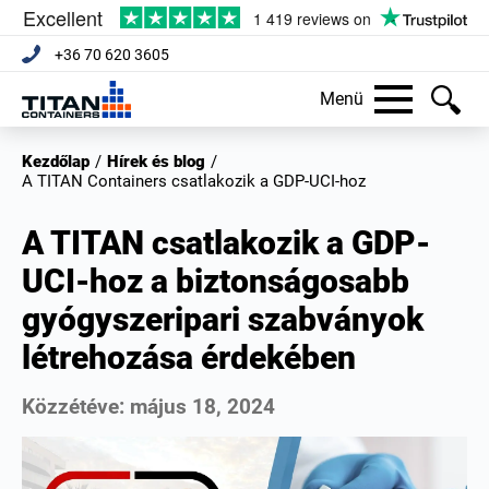
+36 70 620 3605
Menü
Kezdőlap
/
Hírek és blog
/
A TITAN Containers csatlakozik a GDP-UCI-hoz
A TITAN csatlakozik a GDP-
UCI-hoz a biztonságosabb
gyógyszeripari szabványok
létrehozása érdekében
Közzétéve:
május 18, 2024