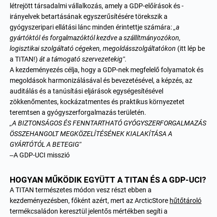
létrejött társadalmi vállalkozás, amely a GDP-előírások és -
irányelvek betartásának egyszerűsítésére törekszik a
gyógyszeripari ellátási lánc minden érintettje számára:
„a
gyártóktól és forgalmazóktól kezdve a szállítmányozókon,
logisztikai szolgáltató cégeken, megoldásszolgáltatókon
(itt lép be
a TITAN!)
át a támogató szervezetekig”.
A kezdeményezés célja, hogy a GDP-nek megfelelő folyamatok és
megoldások harmonizálásával és bevezetésével, a képzés, az
auditálás és a tanúsítási eljárások egységesítésével
zökkenőmentes, kockázatmentes és praktikus környezetet
teremtsen a gyógyszerforgalmazás területén.
„A BIZTONSÁGOS ÉS FENNTARTHATÓ GYÓGYSZERFORGALMAZÁS
ÖSSZEHANGOLT MEGKÖZELÍTÉSÉNEK KIALAKÍTÁSA A
GYÁRTÓTÓL A BETEGIG”
–A GDP-UCI misszió
HOGYAN MŰKÖDIK EGYÜTT A TITAN ÉS A GDP-UCI?
A TITAN természetes módon vesz részt ebben a
kezdeményezésben, főként azért, mert az
ArcticStore
hűtőtároló
termékcsaládon
keresztül jelentős mértékben segíti a