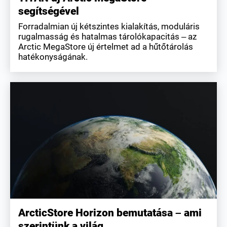
segítségével
Forradalmian új kétszintes kialakítás, moduláris
rugalmasság és hatalmas tárolókapacitás – az
Arctic MegaStore új értelmet ad a hűtőtárolás
hatékonyságának.
ArcticStore Horizon bemutatása – ami
szerintünk a világ