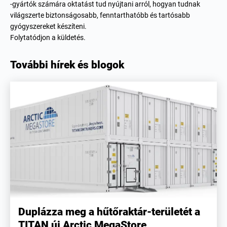
-gyártók számára oktatást tud nyújtani arról, hogyan tudnak
világszerte biztonságosabb, fenntarthatóbb és tartósabb
gyógyszereket készíteni.
Folytatódjon a küldetés.
További hírek és blogok
Duplázza meg a hűtőraktár-területét a
TITAN új Arctic MegaStore