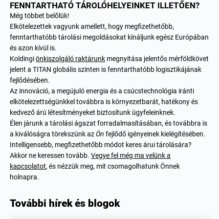
FENNTARTHATÓ TÁROLÓHELYEINKET ILLETŐEN?
Még többet belőlük!
Elkötelezettek vagyunk amellett, hogy megfizethetőbb,
fenntarthatóbb tárolási megoldásokat kínáljunk egész Európában
és azon kívül is.
Koldingi
önkiszolgáló raktárunk
megnyitása jelentős mérföldkövet
jelent a TITAN globális szinten is fenntarthatóbb logisztikájának
fejlődésében.
Az innováció, a megújuló energia és a csúcstechnológia iránti
elkötelezettségünkkel továbbra is környezetbarát, hatékony és
kedvező árú létesítményeket biztosítunk ügyfeleinknek.
Élen járunk a tárolási ágazat forradalmasításában, és továbbra is
a kiválóságra törekszünk az
Ön
fejlődő igényeinek kielégítésében.
Intelligensebb, megfizethetőbb módot keres árui tárolására?
Akkor ne keressen tovább.
Vegye fel még ma velünk a
kapcsolatot
, és nézzük meg, mit csomagolhatunk Önnek
holnapra.
További hírek és blogok