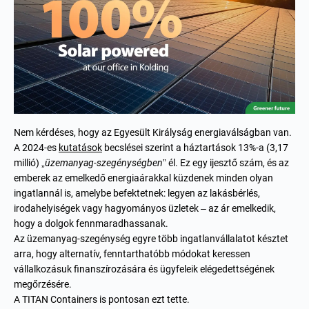
Nem kérdéses, hogy az Egyesült Királyság energiaválságban van.
A 2024-es
kutatások
becslései szerint a háztartások 13%-a (3,17
millió) „
üzemanyag-szegénységben
” él. Ez egy ijesztő szám, és az
emberek az emelkedő energiaárakkal küzdenek minden olyan
ingatlannál is, amelybe befektetnek: legyen az lakásbérlés,
irodahelyiségek vagy hagyományos üzletek – az ár emelkedik,
hogy a dolgok fennmaradhassanak.
Az üzemanyag-szegénység egyre több ingatlanvállalatot késztet
arra, hogy alternatív, fenntarthatóbb módokat keressen
vállalkozásuk finanszírozására és ügyfeleik elégedettségének
megőrzésére.
A TITAN Containers is pontosan ezt tette.