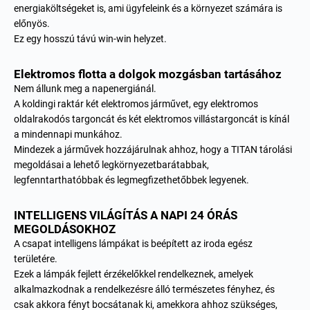
energiaköltségeket is, ami ügyfeleink és a környezet számára is
előnyös.
Ez egy hosszú távú win-win helyzet.
Elektromos flotta a dolgok mozgásban tartásához
Nem állunk meg a napenergiánál.
A
koldingi raktár
két elektromos járművet, egy elektromos
oldalrakodós targoncát és két elektromos villástargoncát is kínál
a mindennapi munkához.
Mindezek a járművek hozzájárulnak ahhoz, hogy a TITAN tárolási
megoldásai a lehető legkörnyezetbarátabbak,
legfenntarthatóbbak és legmegfizethetőbbek legyenek.
INTELLIGENS VILÁGÍTÁS A NAPI 24 ÓRÁS
MEGOLDÁSOKHOZ
A csapat intelligens lámpákat is beépített az iroda egész
területére.
Ezek a lámpák fejlett érzékelőkkel rendelkeznek, amelyek
alkalmazkodnak a rendelkezésre álló természetes fényhez, és
csak akkora fényt bocsátanak ki, amekkora ahhoz szükséges,