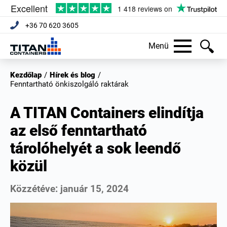
+36 70 620 3605
Menü
Kezdőlap
/
Hírek és blog
/
Fenntartható önkiszolgáló raktárak
A TITAN Containers elindítja
az első fenntartható
tárolóhelyét a sok leendő
közül
Közzétéve:
január 15, 2024