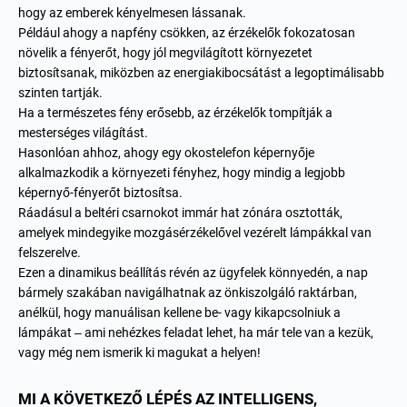
hogy az emberek kényelmesen lássanak.
Például ahogy a napfény csökken, az érzékelők fokozatosan
növelik a fényerőt, hogy jól megvilágított környezetet
biztosítsanak, miközben az energiakibocsátást a legoptimálisabb
szinten tartják.
Ha a természetes fény erősebb, az érzékelők tompítják a
mesterséges világítást.
Hasonlóan ahhoz, ahogy egy okostelefon képernyője
alkalmazkodik a környezeti fényhez, hogy mindig a legjobb
képernyő-fényerőt biztosítsa.
Ráadásul a beltéri csarnokot immár hat zónára osztották,
amelyek mindegyike mozgásérzékelővel vezérelt lámpákkal van
felszerelve.
Ezen a dinamikus beállítás révén az ügyfelek könnyedén, a nap
bármely szakában navigálhatnak az önkiszolgáló raktárban,
anélkül, hogy manuálisan kellene be- vagy kikapcsolniuk a
lámpákat – ami nehézkes feladat lehet, ha már tele van a kezük,
vagy még nem ismerik ki magukat a helyen!
MI A KÖVETKEZŐ LÉPÉS AZ INTELLIGENS,