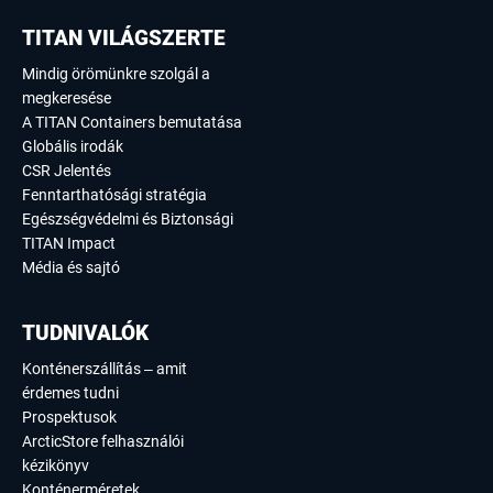
TITAN VILÁGSZERTE
Mindig örömünkre szolgál a
megkeresése
A TITAN Containers bemutatása
Globális irodák
CSR Jelentés
Fenntarthatósági stratégia
Egészségvédelmi és Biztonsági
TITAN Impact
Média és sajtó
TUDNIVALÓK
Konténerszállítás – amit
érdemes tudni
Prospektusok
ArcticStore felhasználói
kézikönyv
Konténerméretek