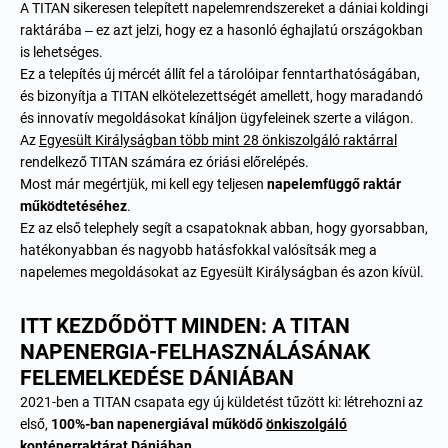
A TITAN sikeresen telepített napelemrendszereket a dániai koldingi
raktárába – ez azt jelzi, hogy ez a hasonló éghajlatú országokban
is lehetséges.
Ez a telepítés új mércét állít fel a tárolóipar fenntarthatóságában,
és bizonyítja a TITAN elkötelezettségét amellett, hogy maradandó
és innovatív megoldásokat kínáljon ügyfeleinek szerte a világon.
Az
Egyesült Királyságban több mint 28 önkiszolgáló raktárral
rendelkező TITAN számára ez óriási előrelépés.
Most már megértjük, mi kell egy teljesen
napelemfüggő raktár
működtetéséhez
.
Ez az első telephely segít a csapatoknak abban, hogy gyorsabban,
hatékonyabban és nagyobb hatásfokkal valósítsák meg a
napelemes megoldásokat az Egyesült Királyságban és azon kívül.
ITT KEZDŐDÖTT MINDEN: A TITAN
NAPENERGIA-FELHASZNÁLÁSÁNAK
FELEMELKEDÉSE DÁNIÁBAN
2021-ben a TITAN csapata egy új küldetést tűzött ki: létrehozni az
első,
100%-ban napenergiával működő
önkiszolgáló
konténerraktárat Dániában
.