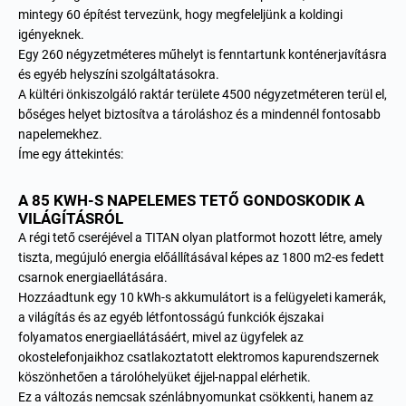
mintegy 60 építést tervezünk, hogy megfeleljünk a koldingi
igényeknek.
Egy 260 négyzetméteres műhelyt is fenntartunk konténerjavításra
és egyéb helyszíni szolgáltatásokra.
A kültéri önkiszolgáló raktár területe 4500 négyzetméteren terül el,
bőséges helyet biztosítva a tároláshoz és a mindennél fontosabb
napelemekhez.
Íme egy áttekintés:
A 85 KWH-S NAPELEMES TETŐ GONDOSKODIK A
VILÁGÍTÁSRÓL
A régi tető cseréjével a TITAN olyan platformot hozott létre, amely
tiszta, megújuló energia előállításával képes az 1800 m2-es fedett
csarnok energiaellátására.
Hozzáadtunk egy 10 kWh-s akkumulátort is a felügyeleti kamerák,
a világítás és az egyéb létfontosságú funkciók éjszakai
folyamatos energiaellátásáért, mivel az ügyfelek az
okostelefonjaikhoz csatlakoztatott elektromos kapurendszernek
köszönhetően a tárolóhelyüket éjjel-nappal elérhetik.
Ez a változás nemcsak szénlábnyomunkat csökkenti, hanem az