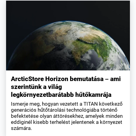
ArcticStore Horizon bemutatása – ami
szerintünk a világ
legkörnyezetbarátabb hűtőkamrája
Ismerje meg, hogyan vezetett a TITAN következő
generációs hűtőtárolási technológiába történő
befektetése olyan áttörésekhez, amelyek minden
eddiginél kisebb terhelést jelentenek a környezet
számára.