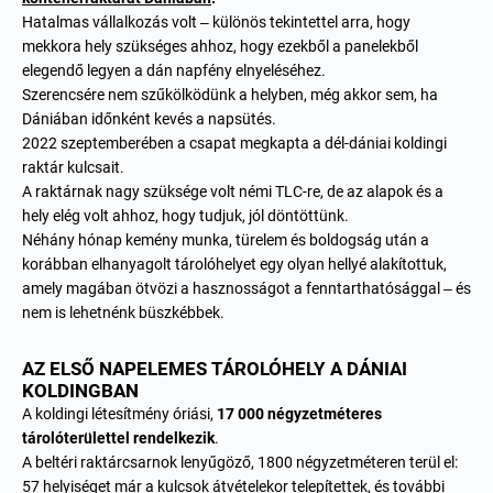
Hatalmas vállalkozás volt – különös tekintettel arra, hogy
mekkora hely szükséges ahhoz, hogy ezekből a panelekből
elegendő legyen a dán napfény elnyeléséhez.
Szerencsére nem szűkölködünk a helyben, még akkor sem, ha
Dániában időnként kevés a napsütés.
2022 szeptemberében a csapat megkapta a dél-dániai koldingi
raktár kulcsait.
A raktárnak nagy szüksége volt némi TLC-re, de az alapok és a
hely elég volt ahhoz, hogy tudjuk, jól döntöttünk.
Néhány hónap kemény munka, türelem és boldogság után a
korábban elhanyagolt tárolóhelyet egy olyan hellyé alakítottuk,
amely magában ötvözi a hasznosságot a fenntarthatósággal – és
nem is lehetnénk büszkébbek.
AZ ELSŐ NAPELEMES TÁROLÓHELY A DÁNIAI
KOLDINGBAN
A koldingi létesítmény óriási,
17 000 négyzetméteres
tárolóterülettel rendelkezik
.
A beltéri raktárcsarnok lenyűgöző, 1800 négyzetméteren terül el:
57 helyiséget már a kulcsok átvételekor telepítettek, és további