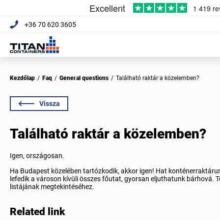
+36 70 620 3605
Kezdőlap
/
Faq
/
General questions
/
Található raktár a közelemben?
Vissza
Található raktár a közelemben?
Igen, országosan.
Ha Budapest közelében tartózkodik, akkor igen! Hat konténerraktárun
lefedik a városon kívüli összes főutat, gyorsan eljuthatunk bárhová. 
listájának megtekintéséhez.
Related link