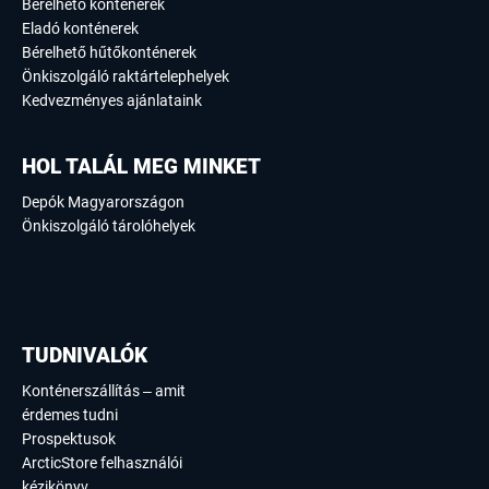
Bérelhető konténerek
Eladó konténerek
Bérelhető hűtőkonténerek
Önkiszolgáló raktártelephelyek
Kedvezményes ajánlataink
HOL TALÁL MEG MINKET
Depók Magyarországon
Önkiszolgáló tárolóhelyek
TUDNIVALÓK
Konténerszállítás – amit
érdemes tudni
Prospektusok
ArcticStore felhasználói
kézikönyv