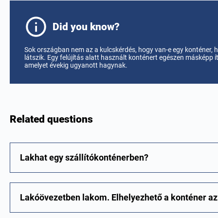
Did you know?
Sok országban nem az a kulcskérdés, hogy van-e egy konténer, 
látszik. Egy felújítás alatt használt konténert egészen másképp 
amelyet évekig ugyanott hagynak.
Related questions
Lakhat egy szállítókonténerben?
Lakóövezetben lakom. Elhelyezhető a konténer az