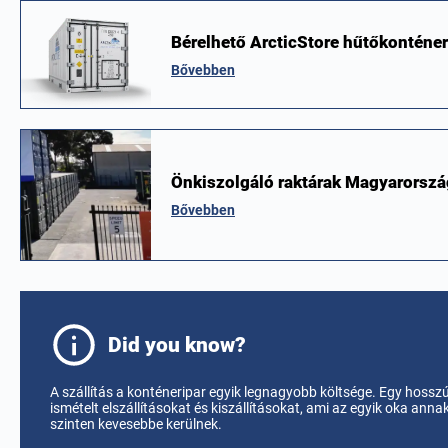
Bérelhető ArcticStore hűtőkonténer
Bővebben
Önkiszolgáló raktárak Magyarorszá
Bővebben
Did you know?
A szállítás a konténeripar egyik legnagyobb költsége. Egy hossz
ismételt elszállításokat és kiszállításokat, ami az egyik oka an
szinten kevesebbe kerülnek.