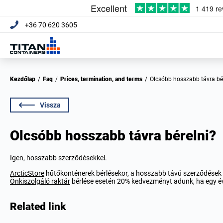
+36 70 620 3605
Kezdőlap
/
Faq
/
Prices, termination, and terms
/
Olcsóbb hosszabb távra bé
Vissza
Olcsóbb hosszabb távra bérelni?
Igen, hosszabb szerződésekkel.
ArcticStore
hűtőkonténerek bérlésekor, a hosszabb távú szerződések e
Önkiszolgáló raktár
bérlése esetén 20% kedvezményt adunk, ha egy évr
Related link