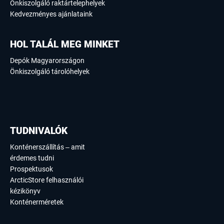
Önkiszolgáló raktártelephelyek
Kedvezményes ajánlataink
HOL TALÁL MEG MINKET
Depók Magyarországon
Önkiszolgáló tárolóhelyek
TUDNIVALÓK
Konténerszállítás – amit
érdemes tudni
Prospektusok
ArcticStore felhasználói
kézikönyv
Konténerméretek