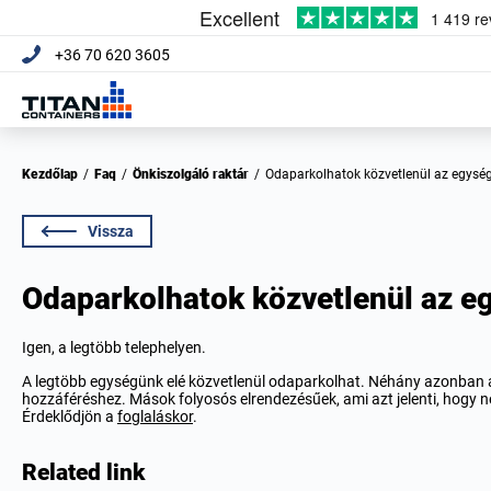
+36 70 620 3605
Kezdőlap
/
Faq
/
Önkiszolgáló raktár
/
Odaparkolhatok közvetlenül az egys
Vissza
Odaparkolhatok közvetlenül az 
Igen, a legtöbb telephelyen.
A legtöbb egységünk elé közvetlenül odaparkolhat. Néhány azonban az 
hozzáféréshez. Mások folyosós elrendezésűek, ami azt jelenti, hogy nem
Érdeklődjön a
foglaláskor
.
Related link