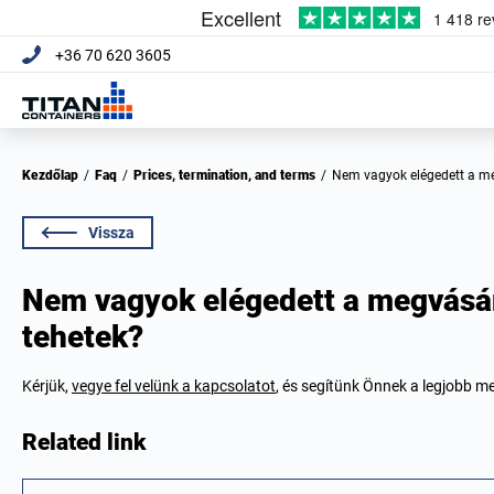
+36 70 620 3605
Kezdőlap
/
Faq
/
Prices, termination, and terms
/
Nem vagyok elégedett a me
Vissza
Nem vagyok elégedett a megvásár
tehetek?
Kérjük,
vegye fel velünk a kapcsolatot
, és segítünk Önnek a legjobb 
Related link