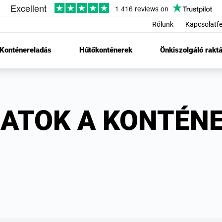
Rólunk
Kapcsolatfe
Konténereladás
Hűtőkonténerek
Önkiszolgáló raktá
HATOK A KONTÉN