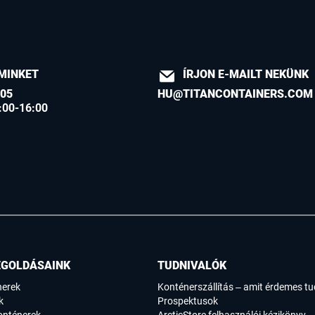
MINKET
ÍRJON E-MAILT NEKÜNK
605
HU@TITANCONTAINERS.COM
:00-16:00
EGOLDÁSAINK
TUDNIVALÓK
nerek
Konténerszállítás – amit érdemes tu
k
Prospektusok