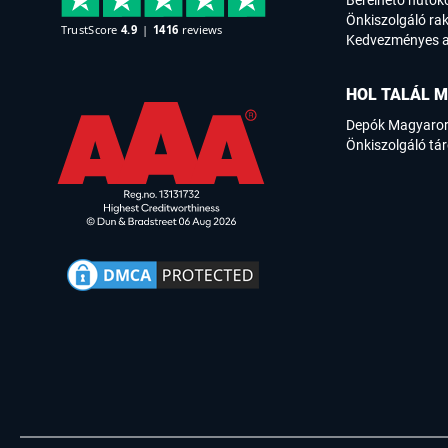
Bérelhető hűtők
Önkiszolgáló rak
Kedvezményes a
HOL TALÁL M
Depók Magyaro
Önkiszolgáló tár