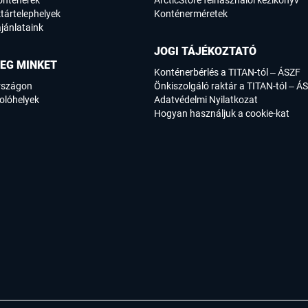
onténerek
ArcticStore felhasználói kézikönyv
tártelephelyek
Konténerméretek
jánlataink
JOGI TÁJÉKOZTATÓ
EG MINKET
Konténerbérlés a TITAN-tól – ÁSZF
rszágon
Önkiszolgáló raktár a TITAN-tól – Á
olóhelyek
Adatvédelmi Nyilatkozat
Hogyan használjuk a cookie-kat