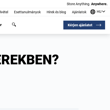
Store Anything.
Anywhere.
HU
lvétel
Esettanulmányok
Hírek és blog
Ajánlatok
r
Kérjen ajánlatot
EREKBEN?