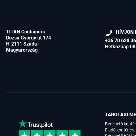
TITAN Containers
HÍVJON 
Dózsa György út 174
+36 70 620 3
H-2111 Szada
Hétköznap 08
Magyarország
TÁROLÁSI M
Bérelhető konté
Eladó konténere