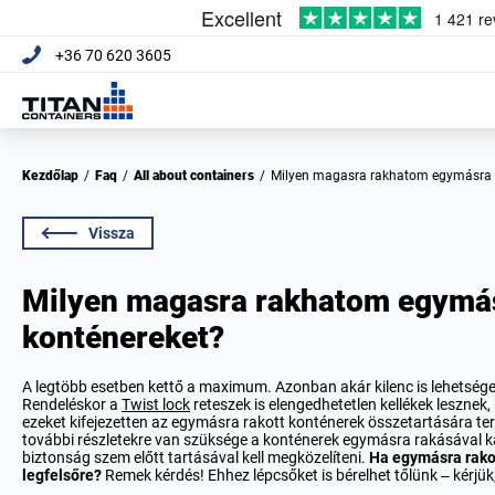
+36 70 620 3605
Kezdőlap
/
Faq
/
All about containers
/
Milyen magasra rakhatom egymásra 
Vissza
Milyen magasra rakhatom egymá
konténereket?
A legtöbb esetben kettő a maximum. Azonban akár kilenc is lehetséges
Rendeléskor a
Twist lock
reteszek is elengedhetetlen kellékek lesznek
ezeket kifejezetten az egymásra rakott konténerek összetartására ter
további részletekre van szüksége a konténerek egymásra rakásával kap
biztonság szem előtt tartásával kell megközelíteni.
Ha egymásra rakom
legfelsőre?
Remek kérdés! Ehhez lépcsőket is bérelhet tőlünk – kérjük