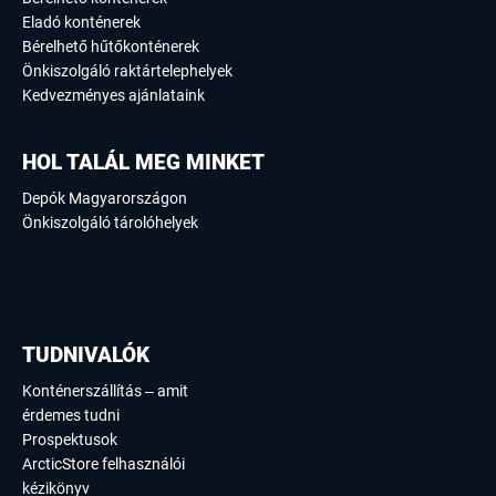
Eladó konténerek
Bérelhető hűtőkonténerek
Önkiszolgáló raktártelephelyek
Kedvezményes ajánlataink
HOL TALÁL MEG MINKET
Depók Magyarországon
Önkiszolgáló tárolóhelyek
TUDNIVALÓK
Konténerszállítás – amit
érdemes tudni
Prospektusok
ArcticStore felhasználói
kézikönyv