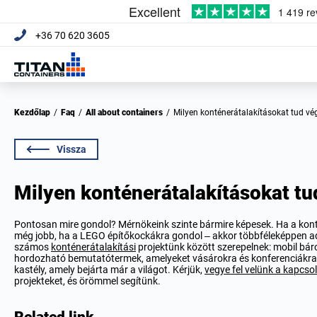
+36 70 620 3605
Kezdőlap
/
Faq
/
All about containers
/
Milyen konténerátalakításokat tud v
Vissza
Milyen konténerátalakításokat tu
Pontosan mire gondol? Mérnökeink szinte bármire képesek. Ha a konté
még jobb, ha a LEGO építőkockákra gondol – akkor többféleképpen adap
számos
konténerátalakítási
projektünk között szerepelnek: mobil báro
hordozható bemutatótermek, amelyeket vásárokra és konferenciákra 
kastély, amely bejárta már a világot. Kérjük,
vegye fel velünk a kapcso
projekteket, és örömmel segítünk.