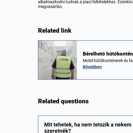
alkalmazkodni tudnak a piaci feltételekhez. Ezenkí
megvásárlás.
Related link
Bérelhető hűtőkontén
Mobil hűtőkonténerek és f
Bővebben
Related questions
Mit tehetek, ha nem tetszik a nekem
szeretnék?