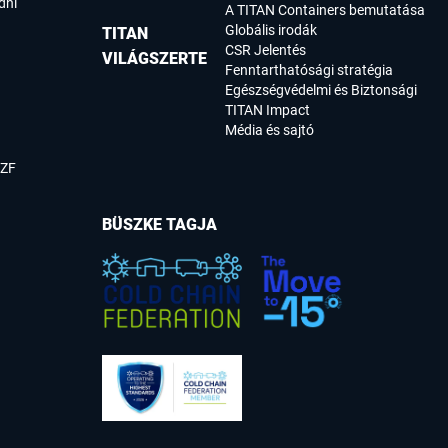
dni
A TITAN Containers bemutatása
Globális irodák
TITAN
CSR Jelentés
VILÁGSZERTE
Fenntarthatósági stratégia
Egészségvédelmi és Biztonsági
TITAN Impact
Média és sajtó
SZF
BÜSZKE TAGJA