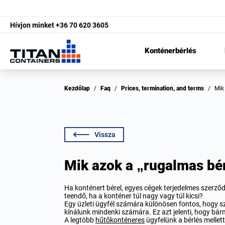
Hívjon minket
+36 70 620 3605
Konténerbérlés
Kezdőlap
/
Faq
/
Prices, termination, and terms
/
Mi
Vissza
Mik azok a „rugalmas bérl
Ha konténert bérel, egyes cégek terjedelmes szerző
teendő, ha a konténer túl nagy vagy túl kicsi?
Egy üzleti ügyfél számára különösen fontos, hogy sz
kínálunk mindenki számára. Ez azt jelenti, hogy bár
A legtöbb
hűtőkonténeres
ügyfelünk a bérlés mellet