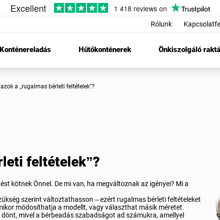
Rólunk
Kapcsolatfe
Konténereladás
Hűtőkonténerek
Önkiszolgáló raktá
k azok a „rugalmas bérleti feltételek”?
eti feltételek”?
dést kötnek Önnel. De mi van, ha megváltoznak az igényei? Mi a
ükség szerint változtathasson – ezért rugalmas bérleti feltételeket
mikor módosíthatja a modellt, vagy választhat másik méretet.
t dönt, mivel a bérbeadás szabadságot ad számukra, amellyel