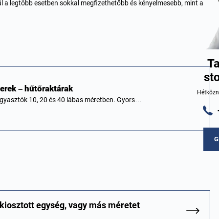
vül a legtöbb esetben sokkal megfizethetőbb és kényelmesebb, mint a
Ta
st
erek – hűtőraktárak
Hétközna
agyasztók 10, 20 és 40 lábas méretben. Gyors…
G
 kiosztott egység, vagy más méretet