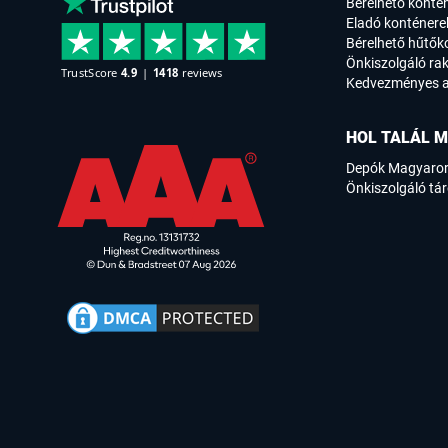
Bérelhető konté
Eladó konténere
Bérelhető hűtők
Önkiszolgáló rak
Kedvezményes a
HOL TALÁL M
Depók Magyaro
Önkiszolgáló tár