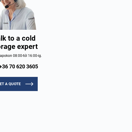
lk to a cold
orage expert
pokon 08:00-tól 16:00-ig.
+36 70 620 3605
ET A QUOTE