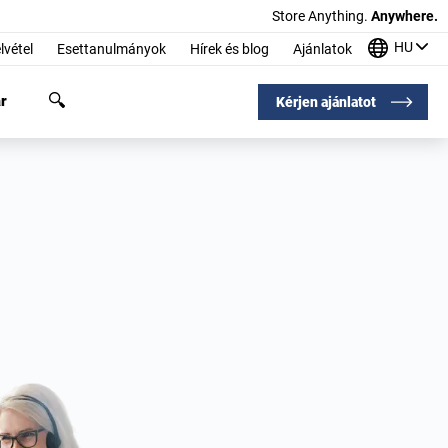
Store Anything.
Anywhere.
HU
lvétel
Esettanulmányok
Hírek és blog
Ajánlatok
r
Kérjen ajánlatot