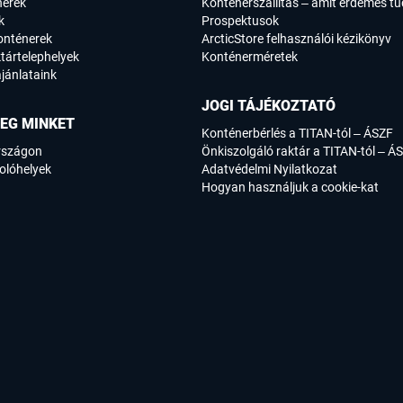
nerek
Konténerszállítás – amit érdemes tu
k
Prospektusok
onténerek
ArcticStore felhasználói kézikönyv
tártelephelyek
Konténerméretek
jánlataink
JOGI TÁJÉKOZTATÓ
EG MINKET
Konténerbérlés a TITAN-tól – ÁSZF
rszágon
Önkiszolgáló raktár a TITAN-tól – Á
olóhelyek
Adatvédelmi Nyilatkozat
Hogyan használjuk a cookie-kat