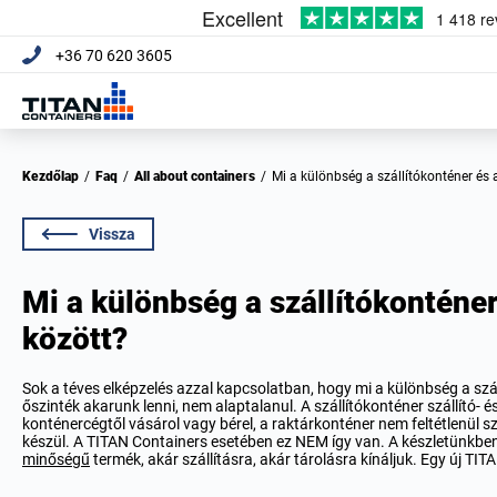
+36 70 620 3605
Kezdőlap
/
Faq
/
All about containers
/
Mi a különbség a szállítókonténer és
Vissza
Mi a különbség a szállítókonténer
között?
Sok a téves elképzelés azzal kapcsolatban, hogy mi a különbség a szál
őszinték akarunk lenni, nem alaptalanul. A szállítókonténer szállító- é
konténercégtől vásárol vagy bérel, a raktárkonténer nem feltétlenül 
készül. A TITAN Containers esetében ez NEM így van. A készletünkbe
minőségű
termék, akár szállításra, akár tárolásra kínáljuk. Egy új TIT