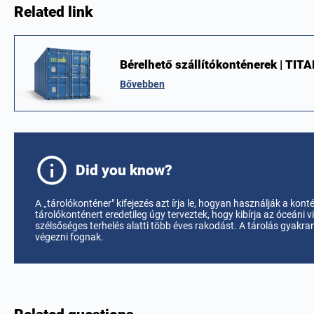
Related link
Bérelhető szállítókonténerek | TIT
Bővebben
Did you know?
A „tárolókonténer" kifejezés azt írja le, hogyan használják a kont
tárolókonténert eredetileg úgy terveztek, hogy kibírja az óceáni 
szélsőséges terhelés alatti több éves rakodást. A tárolás gyakra
végezni fognak.