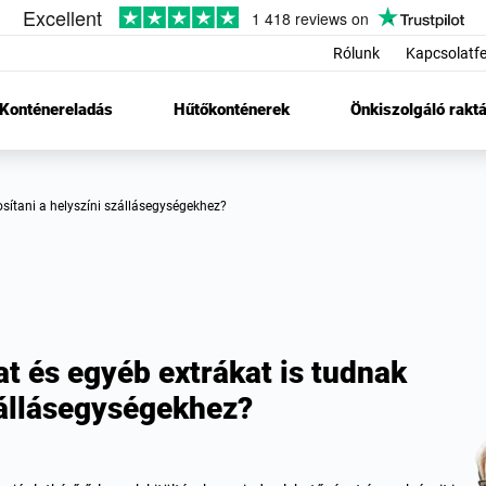
Rólunk
Kapcsolatfe
Konténereladás
Hűtőkonténerek
Önkiszolgáló raktá
osítani a helyszíni szállásegységekhez?
t és egyéb extrákat is tudnak
szállásegységekhez?