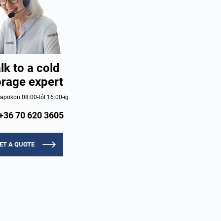
lk to a cold
orage expert
pokon 08:00-tól 16:00-ig.
+36 70 620 3605
ET A QUOTE