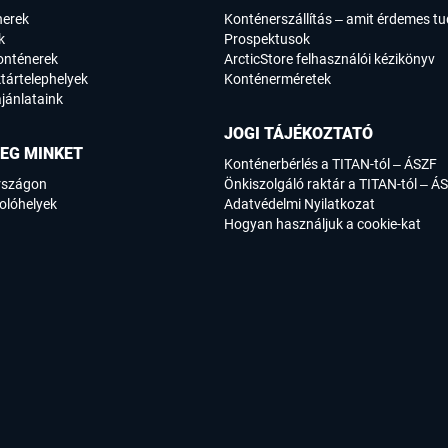
nerek
Konténerszállítás – amit érdemes tu
k
Prospektusok
onténerek
ArcticStore felhasználói kézikönyv
tártelephelyek
Konténerméretek
jánlataink
JOGI TÁJÉKOZTATÓ
EG MINKET
Konténerbérlés a TITAN-tól – ÁSZF
rszágon
Önkiszolgáló raktár a TITAN-tól – Á
olóhelyek
Adatvédelmi Nyilatkozat
Hogyan használjuk a cookie-kat