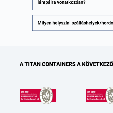
lámpáira vonatkozóan?
Milyen helyszíni szálláshelyek/hord
A TITAN CONTAINERS A KÖVETKEZŐ