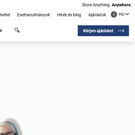
Store Anything.
Anywhere.
HU
lvétel
Esettanulmányok
Hírek és blog
Ajánlatok
r
Kérjen ajánlatot