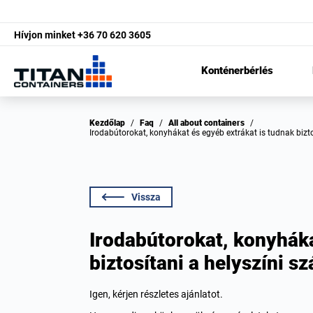
Hívjon minket
+36 70 620 3605
Konténerbérlés
Kezdőlap
/
Faq
/
All about containers
/
Irodabútorokat, konyhákat és egyéb extrákat is tudnak bizt
Vissza
Irodabútorokat, konyháka
biztosítani a helyszíni 
Igen, kérjen részletes ajánlatot.