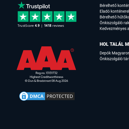
Bérelhető konté
Eladó konténere
Bérelhető hűtők
Önkiszolgáló rak
Kedvezményes a
HOL TALÁL M
Depók Magyaro
Önkiszolgáló tár