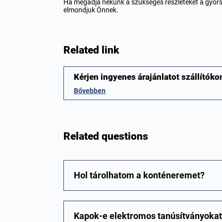
Ha megadja nekünk a szükséges részleteket a gyor
elmondjuk Önnek.
Related link
Kérjen ingyenes árajánlatot szállítók
Bővebben
Related questions
Hol tárolhatom a konténeremet?
Kapok-e elektromos tanúsítványokat 