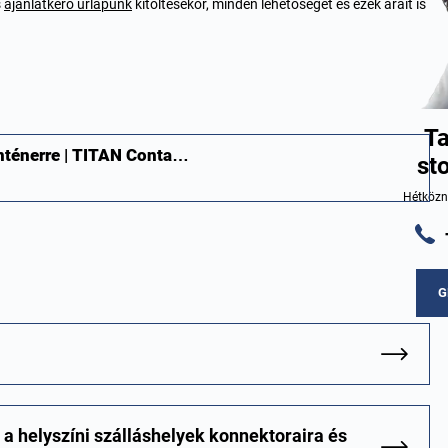
s
ajánlatkérő űrlapunk
kitöltésekor, minden lehetőséget és ezek árait is
Ta
onténerre | TITAN Conta…
st
Hétközna
G
a helyszíni szálláshelyek konnektoraira és