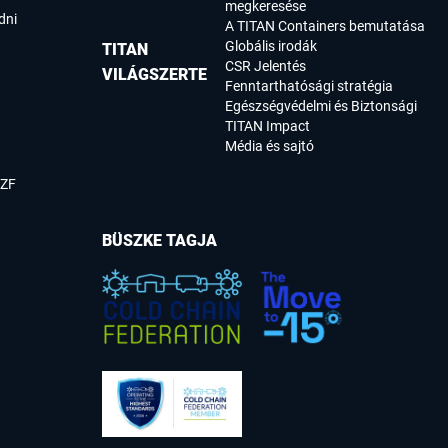
megkeresése
dni
A TITAN Containers bemutatása
Globális irodák
TITAN
CSR Jelentés
VILÁGSZERTE
Fenntarthatósági stratégia
Egészségvédelmi és Biztonsági
TITAN Impact
Média és sajtó
SZF
BÜSZKE TAGJA