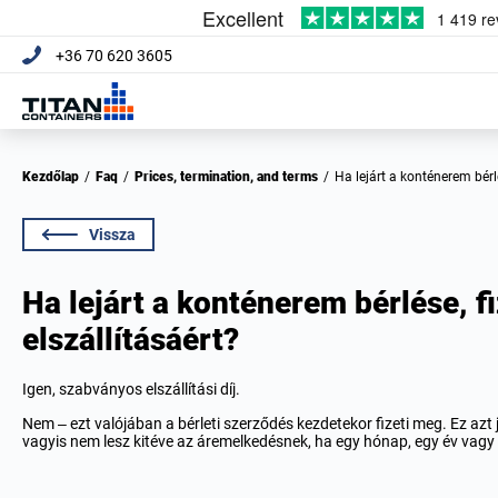
+36 70 620 3605
Kezdőlap
/
Faq
/
Prices, termination, and terms
/
Ha lejárt a konténerem bérl
Vissza
Ha lejárt a konténerem bérlése, f
elszállításáért?
Igen, szabványos elszállítási díj.
Nem – ezt valójában a bérleti szerződés kezdetekor fizeti meg. Ez azt j
vagyis nem lesz kitéve az áremelkedésnek, ha egy hónap, egy év vagy 