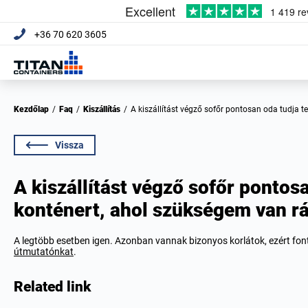
+36 70 620 3605
Kezdőlap
/
Faq
/
Kiszállítás
/
A kiszállítást végző sofőr pontosan oda tudja 
Vissza
A kiszállítást végző sofőr pontosa
konténert, ahol szükségem van r
A legtöbb esetben igen. Azonban vannak bizonyos korlátok, ezért font
útmutatónkat
.
Related link