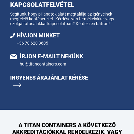
KAPCSOLATFELVÉTEL
Segítünk, hogy pillanatok alatt megtalálja az igényeinek
megfelelő konténereket. Kérdése van termékeinkkel vagy
szolgáltatásainkkal kapcsolatban? Kérdezzen bátran!
HÍVJON MINKET
+36 70 620 3605
ÍRJON E-MAILT NEKÜNK
hu@titancontainers.com
INGYENES ÁRAJÁNLAT KÉRÉSE
A TITAN CONTAINERS A KÖVETKEZŐ
AKKREDITÁCIÓKKAL RENDELKEZIK, VAGY