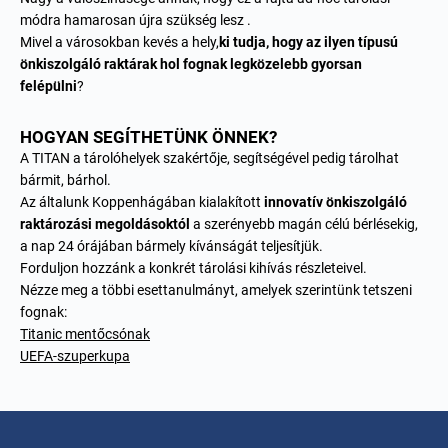
módra hamarosan újra szükség lesz .
Mivel a városokban kevés a hely,
ki tudja, hogy az ilyen típusú
önkiszolgáló raktárak hol fognak legközelebb gyorsan
felépülni
?
HOGYAN SEGÍTHETÜNK ÖNNEK?
A TITAN a tárolóhelyek szakértője, segítségével pedig tárolhat
bármit, bárhol.
Az általunk Koppenhágában kialakított
innovatív önkiszolgáló
raktározási megoldásoktól
a szerényebb magán célú bérlésekig,
a nap 24 órájában bármely kívánságát teljesítjük.
Forduljon hozzánk
a konkrét tárolási kihívás részleteivel.
Nézze meg a többi esettanulmányt, amelyek szerintünk tetszeni
fognak:
Titanic mentőcsónak
UEFA-szuperkupa