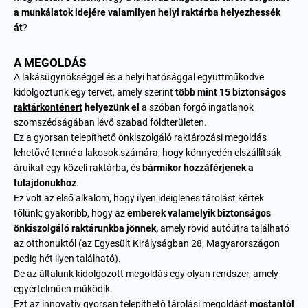
a munkálatok idejére valamilyen helyi raktárba helyezhessék
át
?
A MEGOLDÁS
A lakásügynökséggel és a helyi hatósággal együttműködve
kidolgoztunk egy tervet, amely szerint
több mint 15 biztonságos
raktárkonténert
helyezünk el
a szóban forgó ingatlanok
szomszédságában lévő szabad földterületen.
Ez a gyorsan telepíthető önkiszolgáló raktározási megoldás
lehetővé tenné a lakosok számára, hogy könnyedén elszállítsák
áruikat egy közeli raktárba, és
bármikor hozzáférjenek a
tulajdonukhoz
.
Ez volt az első alkalom, hogy ilyen ideiglenes tárolást kértek
tőlünk; gyakoribb, hogy az
emberek valamelyik biztonságos
önkiszolgáló raktárunkba jönnek,
amely rövid autóútra található
az otthonuktól (az Egyesült Királyságban 28, Magyarországon
pedig
hét
ilyen található).
De az általunk kidolgozott megoldás egy olyan rendszer, amely
egyértelműen működik.
Ezt az innovatív gyorsan telepíthető tárolási megoldást
mostantól