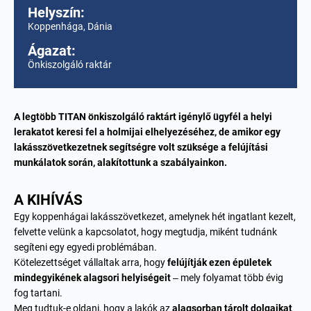
Helyszín:
Koppenhága, Dánia
Ágazat:
Önkiszolgáló raktár
A legtöbb TITAN önkiszolgáló raktárt igénylő ügyfél a helyi
lerakatot keresi fel a holmijai elhelyezéséhez, de amikor egy
lakásszövetkezetnek segítségre volt szüksége a felújítási
munkálatok során, alakítottunk a szabályainkon.
A KIHÍVÁS
Egy koppenhágai lakásszövetkezet, amelynek hét ingatlant kezelt,
felvette velünk a kapcsolatot, hogy megtudja, miként tudnánk
segíteni egy egyedi problémában.
Kötelezettséget vállaltak arra, hogy
felújítják ezen épületek
mindegyikének alagsori helyiségeit
– mely folyamat több évig
fog tartani.
Meg tudtuk-e oldani, hogy a lakók az
alagsorban tárolt dolgaikat