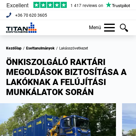
+36 70 620 3605
Menü
Kezdőlap
/
Esettanulmányok
/
Lakásszövetkezet
ÖNKISZOLGÁLÓ RAKTÁRI
MEGOLDÁSOK BIZTOSÍTÁSA A
LAKÓKNAK A FELÚJÍTÁSI
MUNKÁLATOK SORÁN