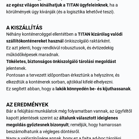
az egész világon kínálhatjuk a TITAN ügyfeleinknek
, ha a
körülmények úgy kívánják (és a logisztika lehetővé teszi).
A KISZÁLLÍTÁS
Néhány konténercéggel ellentétben a
TITAN kizárólag valódi
szállítókonténereket használ
önkiszolgáló raktárként.
Ez azt jelenti, hogy rendkívül robusztusok, és évtizedekig
működőképesek maradnak.
Tökéletes, biztonságos önkiszolgáló tárolási megoldást
jelentenek.
Pontosan a tervezett időpontban érkeztünk a helyszínre, és
elkezdtük a konténerek sorban, ajtókkal kifelé elhelyezni.
Ez segített abban, hogy a
lakók könnyedén be- és kijuthassanak
.
AZ EREDMÉNYEK
Bár a felújítási munkálatok még folyamatban vannak, az ügyféltől
kapott jelentések szerint az
általunk választott ideiglenes
megoldás győztesnek bizonyult
; reméljük, hogy hamarosan
beszámolhatunk a végleges döntésről.
Nagy a valószínűsége annak, hogy ez a fajta ad-hoc tárolási