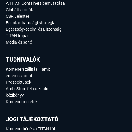
A TITAN Containers bemutatása
Globális irodák
CSR Jelentés
Fenntarthatósági stratégia
Egészségvédelmi és Biztonsági
TITAN Impact
Média és sajtó
TUDNIVALÓK
Konténerszállítás – amit
érdemes tudni
Prospektusok
ArcticStore felhasználói
kézikönyv
Konténerméretek
JOGI TÁJÉKOZTATÓ
Konténerbérlés a TITAN-tól –