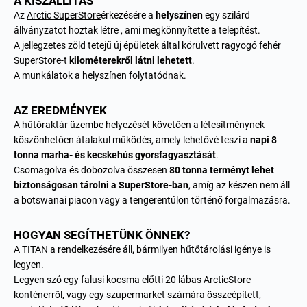
A KISZÁLLÍTÁS
Az
Arctic SuperStore
érkezésére a
helyszínen
egy szilárd
állványzatot hoztak létre , ami megkönnyítette a telepítést.
A jellegzetes zöld tetejű új épületek által körülvett ragyogó fehér
SuperStore-t
kilométerekről látni lehetett
.
A munkálatok a helyszínen folytatódnak.
AZ EREDMÉNYEK
A hűtőraktár üzembe helyezését követően a létesítménynek
köszönhetően átalakul működés, amely lehetővé teszi a
napi 8
tonna marha- és kecskehús gyorsfagyasztását
.
Csomagolva és dobozolva összesen
80 tonna terményt lehet
biztonságosan tárolni a SuperStore-ban
, amíg az készen nem áll
a botswanai piacon vagy a tengerentúlon történő forgalmazásra.
HOGYAN SEGÍTHETÜNK ÖNNEK?
A TITAN a rendelkezésére áll, bármilyen hűtőtárolási igénye is
legyen.
Legyen szó egy falusi kocsma előtti 20 lábas ArcticStore
konténerről, vagy egy szupermarket számára összeépített,