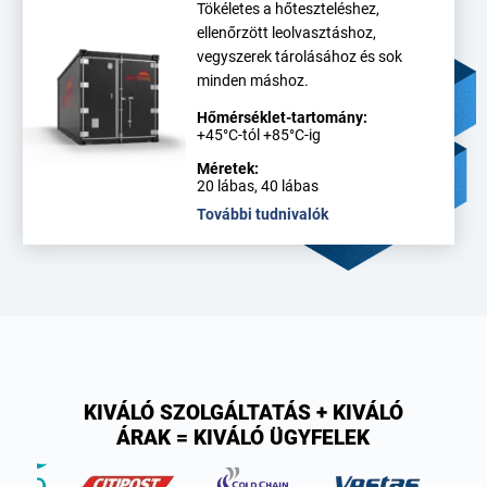
Tökéletes a hőteszteléshez,
ellenőrzött leolvasztáshoz,
vegyszerek tárolásához és sok
minden máshoz.
Hőmérséklet-tartomány:
+45°C-tól +85°C-ig
Méretek:
20 lábas, 40 lábas
További tudnivalók
KIVÁLÓ SZOLGÁLTATÁS + KIVÁLÓ
ÁRAK = KIVÁLÓ ÜGYFELEK