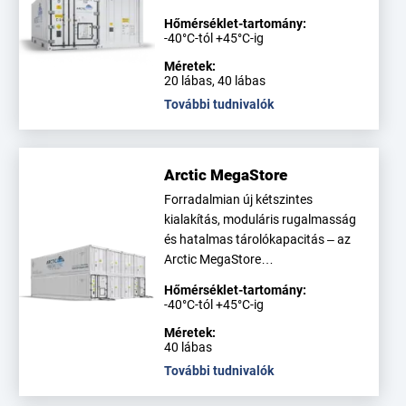
Hőmérséklet-tartomány:
-40°C-tól +45°C-ig
Méretek:
20 lábas, 40 lábas
További tudnivalók
Arctic MegaStore
Forradalmian új kétszintes
kialakítás, moduláris rugalmasság
és hatalmas tárolókapacitás – az
Arctic MegaStore…
Hőmérséklet-tartomány:
-40°C-tól +45°C-ig
Méretek:
40 lábas
További tudnivalók