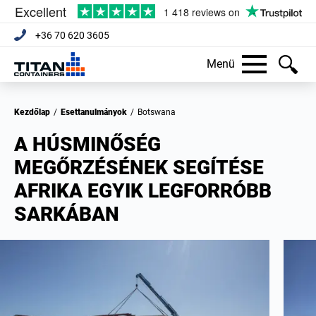
+36 70 620 3605
Menü
Kezdőlap
/
Esettanulmányok
/
Botswana
A HÚSMINŐSÉG
MEGŐRZÉSÉNEK SEGÍTÉSE
AFRIKA EGYIK LEGFORRÓBB
SARKÁBAN