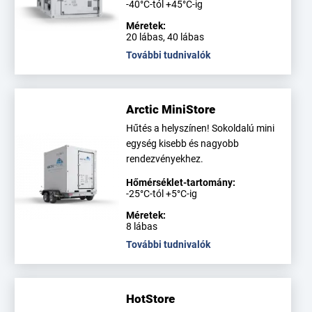
-40°C-tól +45°C-ig
Méretek:
20 lábas, 40 lábas
További tudnivalók
Arctic MiniStore
Hűtés a helyszínen! Sokoldalú mini
egység kisebb és nagyobb
rendezvényekhez.
Hőmérséklet-tartomány:
-25°C-tól +5°C-ig
Méretek:
8 lábas
További tudnivalók
HotStore