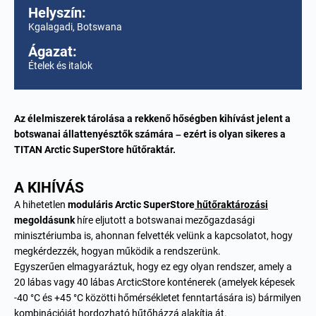
Helyszín:
Kgalagadi, Botswana
Ágazat:
Ételek és italok
Az élelmiszerek tárolása a rekkenő hőségben kihívást jelent a
botswanai állattenyésztők számára – ezért is olyan sikeres a
TITAN Arctic SuperStore hűtőraktár.
A KIHÍVÁS
A hihetetlen
moduláris
Arctic SuperStore
hűtőraktározási
megoldásunk
híre eljutott a botswanai mezőgazdasági
minisztériumba is, ahonnan felvették velünk a kapcsolatot, hogy
megkérdezzék, hogyan működik a rendszerünk.
Egyszerűen elmagyaráztuk, hogy ez egy olyan rendszer, amely a
20 lábas vagy 40 lábas ArcticStore konténerek (amelyek képesek
-40 °C és +45 °C közötti hőmérsékletet fenntartására is) bármilyen
kombinációját hordozható hűtőházzá alakítja át.