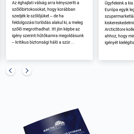
Az éghajlati válság arra kényszeríti a
Ügyfeleink a kis
szőlőbirtokosokat, hogy korábban
Európa egyik l
szedjék le szőlőjüket – de ha
szupermarketlán
feldolgozási torlódás alakul ki, a meleg
kiskereskedelmi
szőlő megrothadhat. Itt jön képbe az
ArcticStore koll
igény szerinti hűtőkamra megoldásunk
ahhoz, hogy mi
– kritikus biztonsági háló a szür…
igényét kielégít