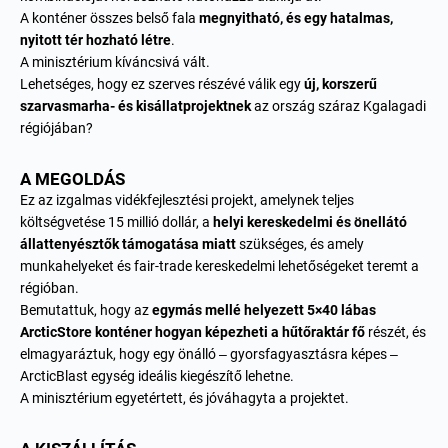
A konténer összes belső fala
megnyitható, és egy hatalmas,
nyitott tér hozható létre
.
A minisztérium kíváncsivá vált.
Lehetséges, hogy ez szerves részévé válik egy
új, korszerű
szarvasmarha- és kisállatprojektnek
az ország száraz Kgalagadi
régiójában?
A MEGOLDÁS
Ez az izgalmas vidékfejlesztési projekt, amelynek teljes
költségvetése 15 millió dollár, a
helyi kereskedelmi és önellátó
állattenyésztők támogatása miatt
szükséges, és amely
munkahelyeket és fair-trade kereskedelmi lehetőségeket teremt a
régióban.
Bemutattuk, hogy az
egymás mellé helyezett 5×40 lábas
ArcticStore konténer hogyan képezheti a hűtőraktár fő
részét, és
elmagyaráztuk, hogy egy önálló – gyorsfagyasztásra képes –
ArcticBlast
egység ideális kiegészítő lehetne.
A minisztérium egyetértett, és jóváhagyta a projektet.