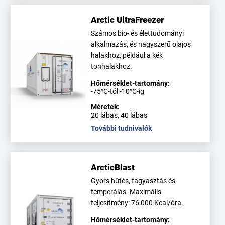
Arctic UltraFreezer
Számos bio- és élettudományi
alkalmazás, és nagyszerű olajos
halakhoz, például a kék
tonhalakhoz.
Hőmérséklet-tartomány:
-75°C-tól -10°C-ig
Méretek:
20 lábas, 40 lábas
További tudnivalók
ArcticBlast
Gyors hűtés, fagyasztás és
temperálás. Maximális
teljesítmény: 76 000 Kcal/óra.
Hőmérséklet-tartomány: