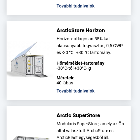
További tudnivalók
ArcticStore Horizon
Horizon: átlagosan 55%-kal
alacsonyabb fogyasztás, 0,5 GWP
és -30 °C–+30 °C tartomány.
Hőmérséklet-tartomány:
-30°C-tól +30°C-ig
Méretek:
40 lábas
További tudnivalók
Arctic SuperStore
Moduláris SuperStore, amely az Ön
által választott ArcticStore és
ArcticBlast egységekből áll.