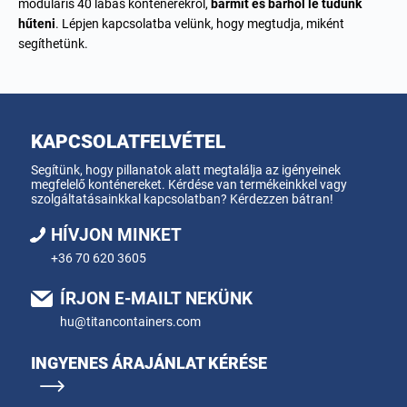
moduláris 40 lábas konténerekről,
bármit és bárhol le tudunk
hűteni
.
Lépjen kapcsolatba velünk
, hogy megtudja, miként
segíthetünk.
KAPCSOLATFELVÉTEL
Segítünk, hogy pillanatok alatt megtalálja az igényeinek
megfelelő konténereket. Kérdése van termékeinkkel vagy
szolgáltatásainkkal kapcsolatban? Kérdezzen bátran!
HÍVJON MINKET
+36 70 620 3605
ÍRJON E-MAILT NEKÜNK
hu@titancontainers.com
INGYENES ÁRAJÁNLAT KÉRÉSE